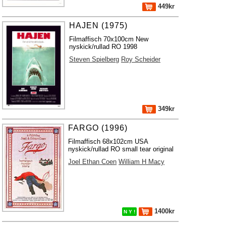
449kr
HAJEN (1975)
Filmaffisch 70x100cm New
nyskick/rullad RO 1998
Steven Spielberg
Roy Scheider
349kr
FARGO (1996)
Filmaffisch 68x102cm USA
nyskick/rullad RO small tear original
Joel Ethan Coen
William H Macy
1400kr
N Y !