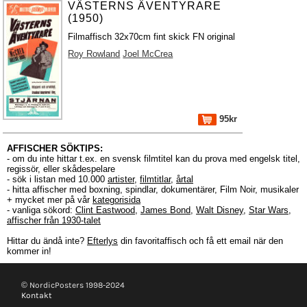
VÄSTERNS ÄVENTYRARE
(1950)
Filmaffisch 32x70cm fint skick FN original
Roy Rowland
Joel McCrea
95kr
AFFISCHER SÖKTIPS:
- om du inte hittar t.ex. en svensk filmtitel kan du prova med engelsk titel,
regissör, eller skådespelare
- sök i listan med 10.000
artister
,
filmtitlar
,
årtal
- hitta affischer med boxning, spindlar, dokumentärer, Film Noir, musikaler
+ mycket mer på vår
kategorisida
- vanliga sökord:
Clint Eastwood
,
James Bond
,
Walt Disney
,
Star Wars
,
affischer från 1930-talet
Hittar du ändå inte?
Efterlys
din favoritaffisch och få ett email när den
kommer in!
© NordicPosters 1998-2024
Kontakt