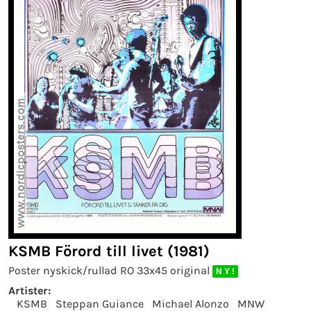
KSMB Förord till livet (1981)
Poster nyskick/rullad RO 33x45 original
N Y !
Artister:
KSMB
Steppan Guiance
Michael Alonzo
MNW