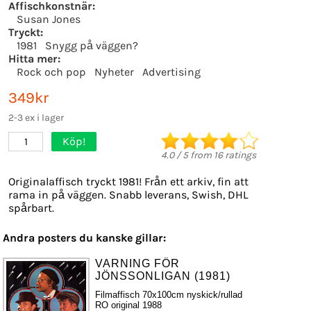
Affischkonstnär:
Susan Jones
Tryckt:
1981
Snygg på väggen?
Hitta mer:
Rock och pop
Nyheter
Advertising
349kr
2-3 ex i lager
Köp!
1
4.0
/
5
from
16
ratings
Originalaffisch tryckt 1981! Från ett arkiv, fin att
rama in på väggen. Snabb leverans, Swish, DHL
spårbart.
Andra posters du kanske gillar:
VARNING FÖR
JÖNSSONLIGAN (1981)
Filmaffisch 70x100cm nyskick/rullad
RO original 1988