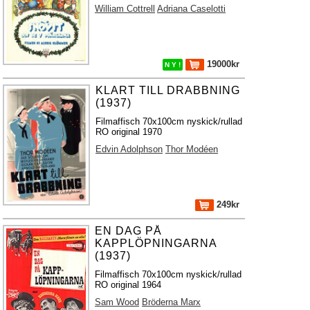
William Cottrell
Adriana Caselotti
19000kr
N Y !
KLART TILL DRABBNING
(1937)
Filmaffisch 70x100cm nyskick/rullad
RO original 1970
Edvin Adolphson
Thor Modéen
249kr
EN DAG PÅ
KAPPLÖPNINGARNA
(1937)
Filmaffisch 70x100cm nyskick/rullad
RO original 1964
Sam Wood
Bröderna Marx