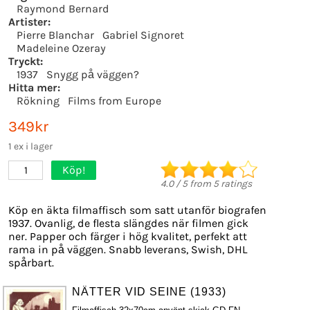
Raymond Bernard
Artister:
Pierre Blanchar
Gabriel Signoret
Madeleine Ozeray
Tryckt:
1937
Snygg på väggen?
Hitta mer:
Rökning
Films from Europe
349kr
1 ex i lager
Köp!
1
4.0
/
5
from
5
ratings
Köp en äkta filmaffisch som satt utanför biografen
1937. Ovanlig, de flesta slängdes när filmen gick
ner. Papper och färger i hög kvalitet, perfekt att
rama in på väggen. Snabb leverans, Swish, DHL
spårbart.
NÄTTER VID SEINE (1933)