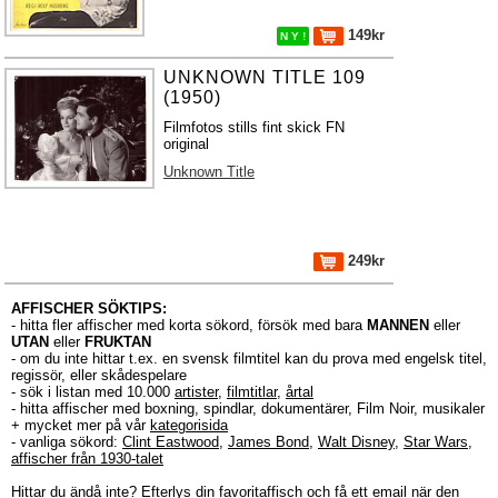
149kr
N Y !
UNKNOWN TITLE 109
(1950)
Filmfotos stills fint skick FN
original
Unknown Title
249kr
AFFISCHER SÖKTIPS:
- hitta fler affischer med korta sökord, försök med bara
MANNEN
eller
UTAN
eller
FRUKTAN
- om du inte hittar t.ex. en svensk filmtitel kan du prova med engelsk titel,
regissör, eller skådespelare
- sök i listan med 10.000
artister
,
filmtitlar
,
årtal
- hitta affischer med boxning, spindlar, dokumentärer, Film Noir, musikaler
+ mycket mer på vår
kategorisida
- vanliga sökord:
Clint Eastwood
,
James Bond
,
Walt Disney
,
Star Wars
,
affischer från 1930-talet
Hittar du ändå inte?
Efterlys
din favoritaffisch och få ett email när den