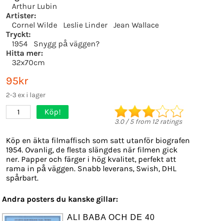
Arthur Lubin
Artister:
Cornel Wilde
Leslie Linder
Jean Wallace
Tryckt:
1954
Snygg på väggen?
Hitta mer:
32x70cm
95kr
2-3 ex i lager
Köp!
1
3.0
/
5
from
12
ratings
Köp en äkta filmaffisch som satt utanför biografen
1954. Ovanlig, de flesta slängdes när filmen gick
ner. Papper och färger i hög kvalitet, perfekt att
rama in på väggen. Snabb leverans, Swish, DHL
spårbart.
Andra posters du kanske gillar:
ALI BABA OCH DE 40