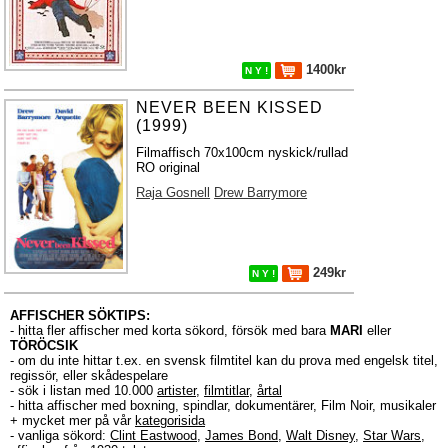
1400kr
N Y !
NEVER BEEN KISSED
(1999)
Filmaffisch 70x100cm nyskick/rullad
RO original
Raja Gosnell
Drew Barrymore
249kr
N Y !
AFFISCHER SÖKTIPS:
- hitta fler affischer med korta sökord, försök med bara
MARI
eller
TÖRÖCSIK
- om du inte hittar t.ex. en svensk filmtitel kan du prova med engelsk titel,
regissör, eller skådespelare
- sök i listan med 10.000
artister
,
filmtitlar
,
årtal
- hitta affischer med boxning, spindlar, dokumentärer, Film Noir, musikaler
+ mycket mer på vår
kategorisida
- vanliga sökord:
Clint Eastwood
,
James Bond
,
Walt Disney
,
Star Wars
,