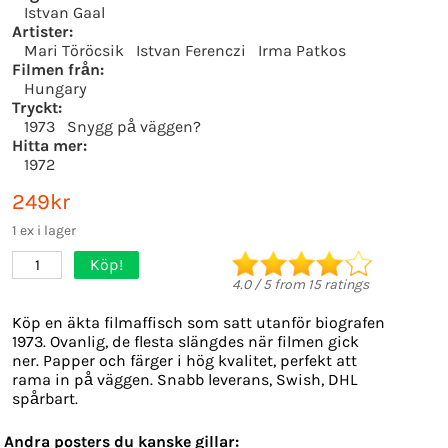
Istvan Gaal
Artister:
Mari Töröcsik
Istvan Ferenczi
Irma Patkos
Filmen från:
Hungary
Tryckt:
1973
Snygg på väggen?
Hitta mer:
1972
249kr
1 ex i lager
Köp!
1
4.0
/
5
from
15
ratings
Köp en äkta filmaffisch som satt utanför biografen
1973. Ovanlig, de flesta slängdes när filmen gick
ner. Papper och färger i hög kvalitet, perfekt att
rama in på väggen. Snabb leverans, Swish, DHL
spårbart.
Andra posters du kanske gillar: