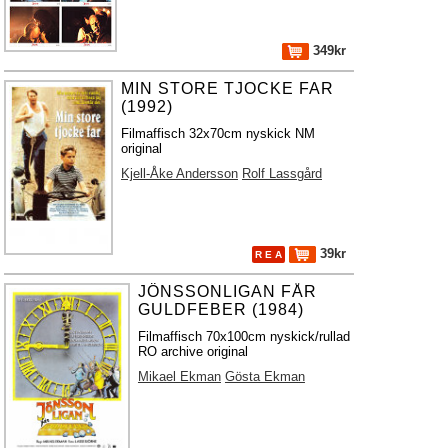
349kr
MIN STORE TJOCKE FAR
(1992)
Filmaffisch 32x70cm nyskick NM
original
Kjell-Åke Andersson
Rolf Lassgård
39kr
R E A
JÖNSSONLIGAN FÅR
GULDFEBER (1984)
Filmaffisch 70x100cm nyskick/rullad
RO archive original
Mikael Ekman
Gösta Ekman