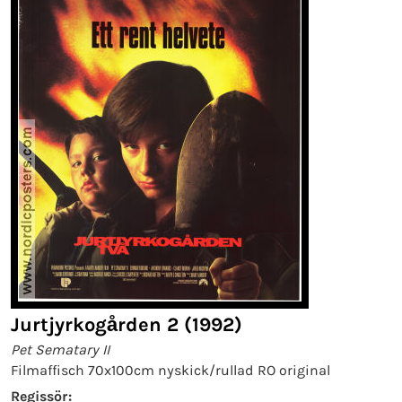
Jurtjyrkogården 2 (1992)
Pet Sematary II
Filmaffisch 70x100cm nyskick/rullad RO original
Regissör: