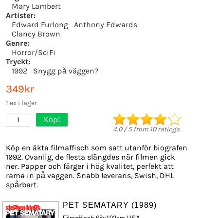
Mary Lambert
Artister:
Edward Furlong
Anthony Edwards
Clancy Brown
Genre:
Horror/SciFi
Tryckt:
1992
Snygg på väggen?
349kr
1 ex i lager
Köp!
1
4.0
/
5
from
10
ratings
Köp en äkta filmaffisch som satt utanför biografen
1992. Ovanlig, de flesta slängdes när filmen gick
ner. Papper och färger i hög kvalitet, perfekt att
rama in på väggen. Snabb leverans, Swish, DHL
spårbart.
PET SEMATARY (1989)