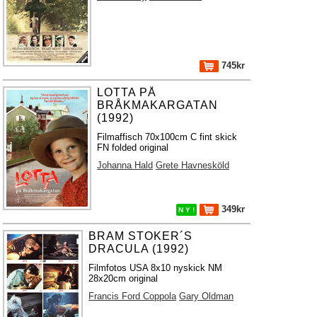
745kr
LOTTA PÅ
BRÅKMAKARGATAN
(1992)
Filmaffisch 70x100cm C fint skick
FN folded original
Johanna Hald
Grete Havnesköld
349kr
N Y !
BRAM STOKER´S
DRACULA (1992)
Filmfotos USA 8x10 nyskick NM
28x20cm original
Francis Ford Coppola
Gary Oldman