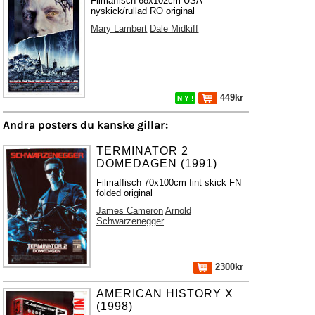
Filmaffisch 68x102cm USA
nyskick/rullad RO original
Mary Lambert
Dale Midkiff
449kr
N Y !
Andra posters du kanske gillar:
TERMINATOR 2
DOMEDAGEN (1991)
Filmaffisch 70x100cm fint skick FN
folded original
James Cameron
Arnold
Schwarzenegger
2300kr
AMERICAN HISTORY X
(1998)