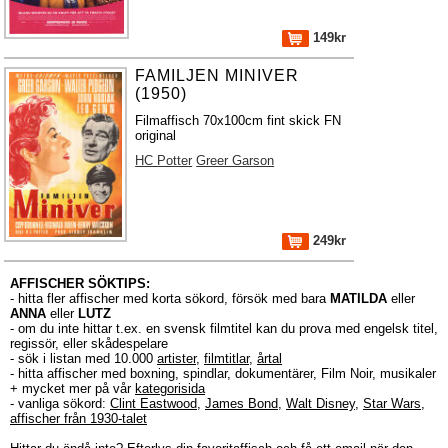
149kr
FAMILJEN MINIVER
(1950)
Filmaffisch 70x100cm fint skick FN
original
HC Potter
Greer Garson
249kr
AFFISCHER SÖKTIPS:
- hitta fler affischer med korta sökord, försök med bara
MATILDA
eller
ANNA
eller
LUTZ
- om du inte hittar t.ex. en svensk filmtitel kan du prova med engelsk titel,
regissör, eller skådespelare
- sök i listan med 10.000
artister
,
filmtitlar
,
årtal
- hitta affischer med boxning, spindlar, dokumentärer, Film Noir, musikaler
+ mycket mer på vår
kategorisida
- vanliga sökord:
Clint Eastwood
,
James Bond
,
Walt Disney
,
Star Wars
,
affischer från 1930-talet