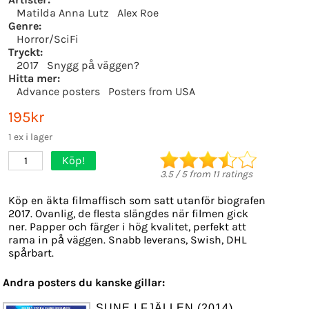
Matilda Anna Lutz
Alex Roe
Genre:
Horror/SciFi
Tryckt:
2017
Snygg på väggen?
Hitta mer:
Advance posters
Posters from USA
195kr
1 ex i lager
Köp!
1
3.5
/
5
from
11
ratings
Köp en äkta filmaffisch som satt utanför biografen
2017. Ovanlig, de flesta slängdes när filmen gick
ner. Papper och färger i hög kvalitet, perfekt att
rama in på väggen. Snabb leverans, Swish, DHL
spårbart.
Andra posters du kanske gillar:
SUNE I FJÄLLEN (2014)