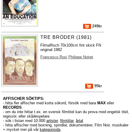
249kr
TRE BRÖDER (1981)
Filmaffisch 70x100cm fint skick FN
original 1982
Francesco Rosi
Philippe Noiret
95kr
AFFISCHER SÖKTIPS:
- hitta fler affischer med korta sökord, försök med bara
MAX
eller
RECORDS
- om du inte hittar t.ex. en svensk filmtitel kan du prova med engelsk titel,
regissör, eller skådespelare
- sök i listan med 10.000
artister
,
filmtitlar
,
årtal
- hitta affischer med boxning, spindlar, dokumentärer, Film Noir, musikaler
+ mycket mer på vår
kategorisida