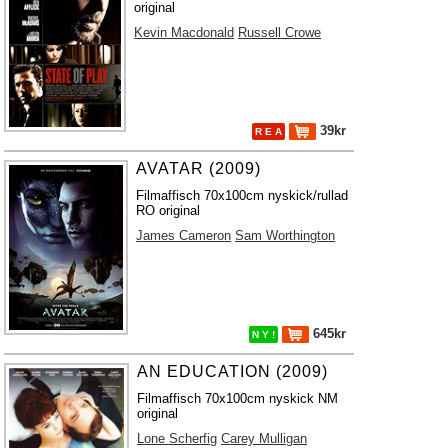
original
Kevin Macdonald
Russell Crowe
39kr
R E A
AVATAR (2009)
Filmaffisch 70x100cm nyskick/rullad
RO original
James Cameron
Sam Worthington
645kr
N Y !
AN EDUCATION (2009)
Filmaffisch 70x100cm nyskick NM
original
Lone Scherfig
Carey Mulligan