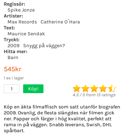
Regissör:
Spike Jonze
Artister:
Max Records
Catherine O´Hara
Text:
Maurice Sendak
Tryckt:
2009
Snygg på väggen?
Hitta mer:
Barn
545kr
1 ex i lager
Köp!
1
4.5
/
5
from
15
ratings
Köp en äkta filmaffisch som satt utanför biografen
2009. Ovanlig, de flesta slängdes när filmen gick
ner. Papper och färger i hög kvalitet, perfekt att
rama in på väggen. Snabb leverans, Swish, DHL
spårbart.