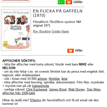
1400kr
N Y !
EN FLICKA PÅ GAFFELN
(1970)
Filmaffisch 70x100cm nyskick NM
original 1971
Roy Boulting
Goldie Hawn
349kr
AFFISCHER SÖKTIPS:
- hitta fler affischer med korta sökord, försök med bara
MIKE
eller
NELSON
- om du inte hittar t.ex. en svensk filmtitel kan du prova med engelsk titel,
regissör, eller skådespelare
- sök i listan med 10.000
artister
,
filmtitlar
,
årtal
- hitta affischer med boxning, spindlar, dokumentärer, Film Noir, musikaler
+ mycket mer på vår
kategorisida
- vanliga sökord:
Clint Eastwood
,
James Bond
,
Walt Disney
,
Star Wars
,
affischer från 1930-talet
Hittar du ändå inte?
Efterlys
din favoritaffisch och få ett email när den
kommer in!