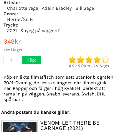
Artister:
Charlotte Vega
Adain Bradley
Bill Sage
Genre:
Horror/SciFi
Tryckt:
2021
Snygg på väggen?
349kr
1 ex i lager
Köp!
1
4.0
/
5
from
16
ratings
Köp en äkta filmaffisch som satt utanför biografen
2021. Ovanlig, de flesta slängdes när filmen gick
ner. Papper och färger i hög kvalitet, perfekt att
rama in på väggen. Snabb leverans, Swish, DHL
spårbart.
Andra posters du kanske gillar:
VENOM: LET THERE BE
CARNAGE (2021)