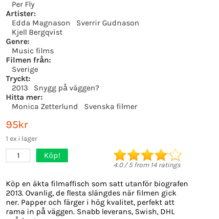
Per Fly
Artister:
Edda Magnason
Sverrir Gudnason
Kjell Bergqvist
Genre:
Music films
Filmen från:
Sverige
Tryckt:
2013
Snygg på väggen?
Hitta mer:
Monica Zetterlund
Svenska filmer
95kr
1 ex i lager
Köp!
1
4.0
/
5
from
14
ratings
Köp en äkta filmaffisch som satt utanför biografen
2013. Ovanlig, de flesta slängdes när filmen gick
ner. Papper och färger i hög kvalitet, perfekt att
rama in på väggen. Snabb leverans, Swish, DHL