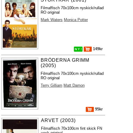
Filmaffisch 70x100cm nyskick/rullad
RO original
Mark Waters
Monica Potter
149kr
N Y !
BRÖDERNA GRIMM
(2005)
Filmaffisch 70x100cm nyskick/rullad
RO original
Terry Gilliam
Matt Damon
95kr
ARVET (2003)
Filmaffisch 70x100cm fint skick FN
veck original