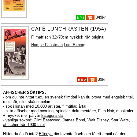
349kr
N Y !
CAFÉ LUNCHRASTEN (1954)
Filmaffisch 32x70cm nyskick NM original
Hampe Faustman
Lars Ekborg
39kr
R E A
AFFISCHER SÖKTIPS:
- om du inte hittar t.ex. en svensk filmtitel kan du prova med engelsk titel,
regissör, eller skådespelare
- sök i listan med 10.000
artister
,
filmtitlar
,
årtal
- hitta affischer med boxning, spindlar, dokumentärer, Film Noir, musikaler
+ mycket mer på vår
kategorisida
- vanliga sökord:
Clint Eastwood
,
James Bond
,
Walt Disney
,
Star Wars
,
affischer från 1930-talet
Hittar du ändå inte?
Efterlys
din favoritaffisch och få ett email när den