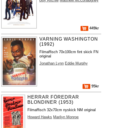
Guy Ritchie
Matthew McConaughey
449kr
VARNING WASHINGTON
(1992)
Filmaffisch 70x100cm fint skick FN
original
Jonathan Lynn
Eddie Murphy
95kr
HERRAR FÖREDRAR
BLONDINER (1953)
Filmaffisch 32x70cm nyskick NM original
Howard Hawks
Marilyn Monroe