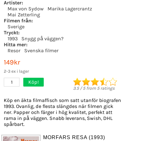
Artister:
Max von Sydow
Marika Lagercrantz
Mai Zetterling
Filmen från:
Sverige
Tryckt:
1993
Snygg på väggen?
Hitta mer:
Resor
Svenska filmer
149kr
2-3 ex i lager
Köp!
1
3.5
/
5
from
5
ratings
Köp en äkta filmaffisch som satt utanför biografen
1993. Ovanlig, de flesta slängdes när filmen gick
ner. Papper och färger i hög kvalitet, perfekt att
rama in på väggen. Snabb leverans, Swish, DHL
spårbart.
MORFARS RESA (1993)