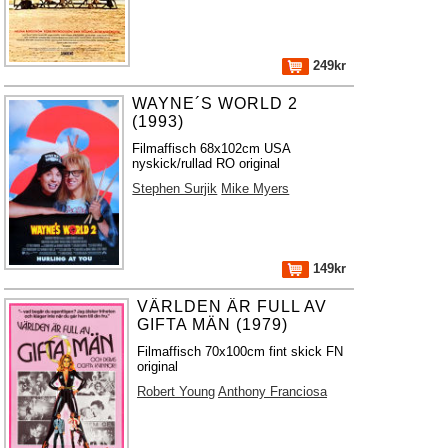
249kr
WAYNE´S WORLD 2
(1993)
Filmaffisch 68x102cm USA
nyskick/rullad RO original
Stephen Surjik
Mike Myers
149kr
VÄRLDEN ÄR FULL AV
GIFTA MÄN (1979)
Filmaffisch 70x100cm fint skick FN
original
Robert Young
Anthony Franciosa