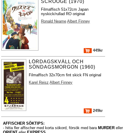
SCROOGE (1970)
Filmaffisch 51x72cm Japan
nyskick/rullad RO original
Ronald Neame
Albert Finney
449kr
LÖRDAGSKVÄLL OCH
SÖNDAGSMORGON (1960)
Filmaffisch 32x70cm fint skick FN original
Karel Reisz
Albert Finney
249kr
AFFISCHER SÖKTIPS:
- hitta fler affischer med korta sökord, försök med bara
MURDER
eller
ORIENT
eller
EXPRESS