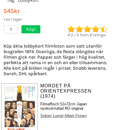
Tåg
Lobbykort
545kr
1 ex i lager
Köp!
1
4.5
/
5
from
9
ratings
Köp äkta lobbykort filmfoton som satt utanför
biografen 1974. Ovanliga, de flesta slängdes när
filmen gick ner. Papper och färger i hög kvalitet,
perfekta att rama in en och en eller tillsammans.
Alla kort på bilden ingår i priset. Snabb leverans,
Swish, DHL spårbart.
MORDET PÅ
ORIENTEXPRESSEN
(1974)
Filmaffisch 51x72cm Japan
nyskick/rullad RO original
Sidney Lumet
Albert Finney