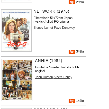
295kr
NETWORK (1976)
Filmaffisch 51x72cm Japan
nyskick/rullad RO original
Sidney Lumet
Faye Dunaway
349kr
ANNIE (1982)
Filmfotos Sweden fint skick FN
original
John Huston
Albert Finney
149kr