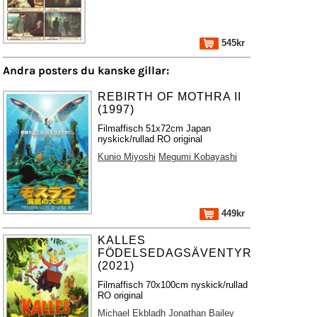
545kr
Andra posters du kanske gillar:
REBIRTH OF MOTHRA II
(1997)
Filmaffisch 51x72cm Japan
nyskick/rullad RO original
Kunio Miyoshi
Megumi Kobayashi
449kr
KALLES
FÖDELSEDAGSÄVENTYR
(2021)
Filmaffisch 70x100cm nyskick/rullad
RO original
Michael Ekbladh
Jonathan Bailey