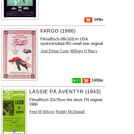
349kr
FARGO (1996)
Filmaffisch 68x102cm USA
nyskick/rullad RO small tear original
Joel Ethan Coen
William H Macy
1400kr
N Y !
LASSIE PÅ ÄVENTYR (1943)
Filmaffisch 32x70cm fint skick FN original
1966
Fred M Wilcox
Roddy McDowall