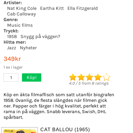
Artister:
Nat King Cole
Eartha Kitt
Ella Fitzgerald
Cab Calloway
Genre:
Music films
Tryckt:
1958
Snygg på väggen?
Hitta mer:
Jazz
Nyheter
349kr
1 ex i lager
Köp!
1
4.0
/
5
from
8
ratings
Köp en äkta filmaffisch som satt utanför biografen
1958. Ovanlig, de flesta slängdes när filmen gick
ner. Papper och färger i hög kvalitet, perfekt att
rama in på väggen. Snabb leverans, Swish, DHL
spårbart.
CAT BALLOU (1965)