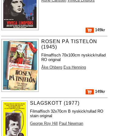
Rune Carlsten
Viveca Lindfors
149kr
ROSEN PÅ TISTELÖN
(1945)
Filmaffisch 70x100cm nyskick/rullad
RO original
Åke Ohberg
Eva Henning
149kr
SLAGSKOTT (1977)
Filmaffisch 32x70cm B nyskick/rullad RO
stain original
George Roy Hill
Paul Newman