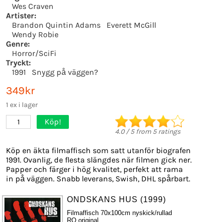
Wes Craven
Artister:
Brandon Quintin Adams
Everett McGill
Wendy Robie
Genre:
Horror/SciFi
Tryckt:
1991
Snygg på väggen?
349kr
1 ex i lager
Köp!
1
4.0
/
5
from
5
ratings
Köp en äkta filmaffisch som satt utanför biografen
1991. Ovanlig, de flesta slängdes när filmen gick ner.
Papper och färger i hög kvalitet, perfekt att rama
in på väggen. Snabb leverans, Swish, DHL spårbart.
ONDSKANS HUS (1999)
Filmaffisch 70x100cm nyskick/rullad
RO original