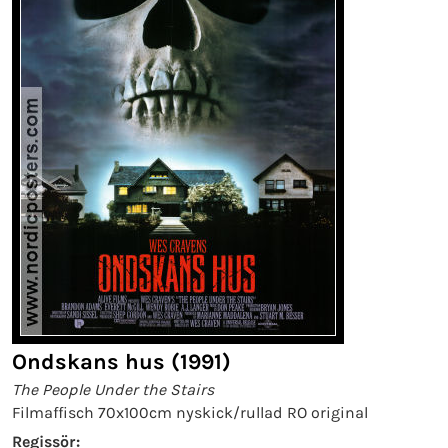
Ondskans hus (1991)
The People Under the Stairs
Filmaffisch 70x100cm nyskick/rullad RO original
Regissör: