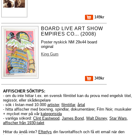
149kr
BOARD LIVE ART SHOW
EMPIRES CO... (2008)
Poster nyskick NM 29x44 board
original
King Gum
349kr
AFFISCHER SÖKTIPS:
- om du inte hittar t.ex. en svensk filmtitel kan du prova med engelsk titel,
regissör, eller skådespelare
- sök i listan med 10.000
artister
,
filmtitlar
,
årtal
- hitta affischer med boxning, spindlar, dokumentärer, Film Noir, musikaler
+ mycket mer på vår
kategorisida
- vanliga sökord:
Clint Eastwood
,
James Bond
,
Walt Disney
,
Star Wars
,
affischer från 1930-talet
Hittar du ändå inte?
Efterlys
din favoritaffisch och få ett email när den