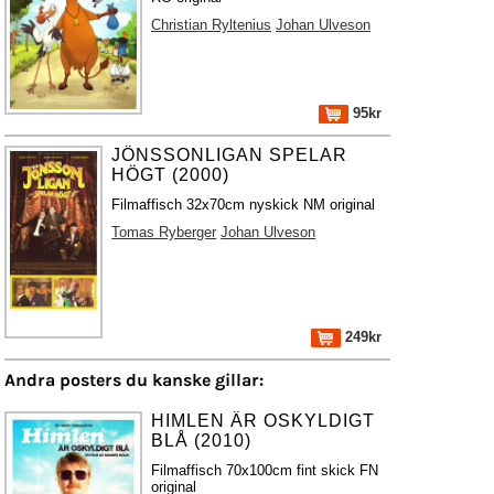
Christian Ryltenius
Johan Ulveson
95kr
JÖNSSONLIGAN SPELAR
HÖGT (2000)
Filmaffisch 32x70cm nyskick NM original
Tomas Ryberger
Johan Ulveson
249kr
Andra posters du kanske gillar:
HIMLEN ÄR OSKYLDIGT
BLÅ (2010)
Filmaffisch 70x100cm fint skick FN
original