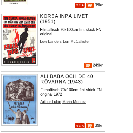
39kr
R E A
KOREA INPÅ LIVET
(1951)
Filmaffisch 70x100cm fint skick FN
original
Lew Landers
Lon McCallister
249kr
ALI BABA OCH DE 40
RÖVARNA (1943)
Filmaffisch 70x100cm fint skick FN
original 1972
Arthur Lubin
Maria Montez
39kr
R E A