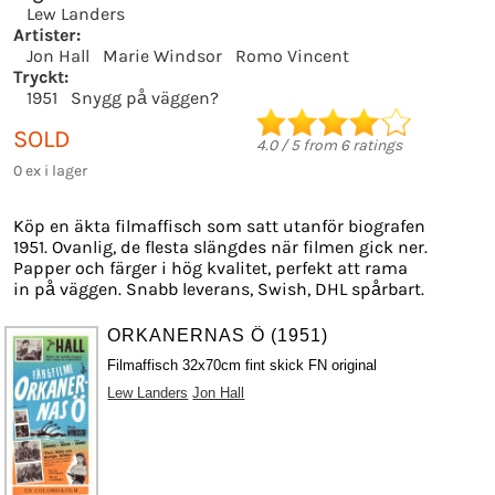
Lew Landers
Artister:
Jon Hall
Marie Windsor
Romo Vincent
Tryckt:
1951
Snygg på väggen?
SOLD
4.0
/
5
from
6
ratings
0 ex i lager
Köp en äkta filmaffisch som satt utanför biografen
1951. Ovanlig, de flesta slängdes när filmen gick ner.
Papper och färger i hög kvalitet, perfekt att rama
in på väggen. Snabb leverans, Swish, DHL spårbart.
ORKANERNAS Ö (1951)
Filmaffisch 32x70cm fint skick FN original
Lew Landers
Jon Hall