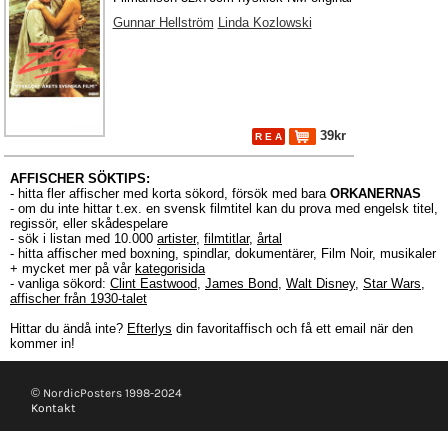
Gunnar Hellström
Linda Kozlowski
39kr
R E A
AFFISCHER SÖKTIPS:
- hitta fler affischer med korta sökord, försök med bara
ORKANERNAS
- om du inte hittar t.ex. en svensk filmtitel kan du prova med engelsk titel,
regissör, eller skådespelare
- sök i listan med 10.000
artister
,
filmtitlar
,
årtal
- hitta affischer med boxning, spindlar, dokumentärer, Film Noir, musikaler
+ mycket mer på vår
kategorisida
- vanliga sökord:
Clint Eastwood
,
James Bond
,
Walt Disney
,
Star Wars
,
affischer från 1930-talet
Hittar du ändå inte?
Efterlys
din favoritaffisch och få ett email när den
kommer in!
© NordicPosters 1998-2024
Kontakt