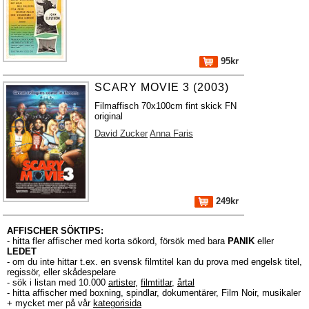
95kr
SCARY MOVIE 3 (2003)
Filmaffisch 70x100cm fint skick FN
original
David Zucker
Anna Faris
249kr
AFFISCHER SÖKTIPS:
- hitta fler affischer med korta sökord, försök med bara
PANIK
eller
LEDET
- om du inte hittar t.ex. en svensk filmtitel kan du prova med engelsk titel,
regissör, eller skådespelare
- sök i listan med 10.000
artister
,
filmtitlar
,
årtal
- hitta affischer med boxning, spindlar, dokumentärer, Film Noir, musikaler
+ mycket mer på vår
kategorisida