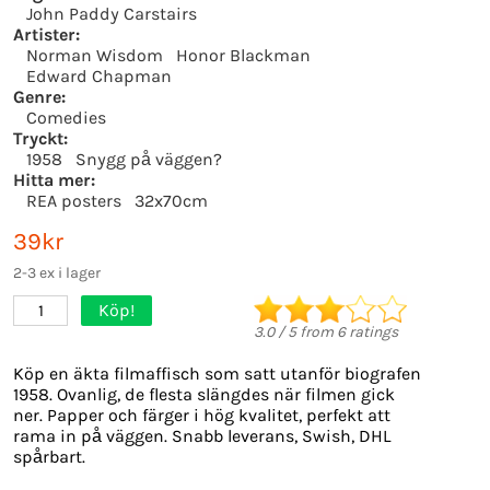
John Paddy Carstairs
Artister:
Norman Wisdom
Honor Blackman
Edward Chapman
Genre:
Comedies
Tryckt:
1958
Snygg på väggen?
Hitta mer:
REA posters
32x70cm
39kr
2-3 ex i lager
Köp!
1
3.0
/
5
from
6
ratings
Köp en äkta filmaffisch som satt utanför biografen
1958. Ovanlig, de flesta slängdes när filmen gick
ner. Papper och färger i hög kvalitet, perfekt att
rama in på väggen. Snabb leverans, Swish, DHL
spårbart.