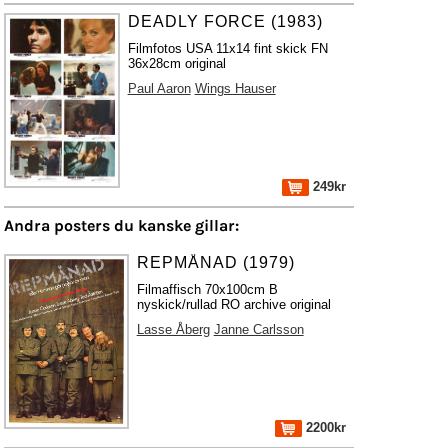
DEADLY FORCE (1983)
Filmfotos USA 11x14 fint skick FN
36x28cm original
Paul Aaron
Wings Hauser
249kr
Andra posters du kanske gillar:
REPMÅNAD (1979)
Filmaffisch 70x100cm B
nyskick/rullad RO archive original
Lasse Åberg
Janne Carlsson
2200kr