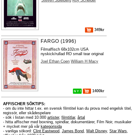
Steven Spielberg
Roy Scheider
349kr
FARGO (1996)
Filmaffisch 68x102cm USA
nyskick/rullad RO small tear original
Joel Ethan Coen
William H Macy
1400kr
N Y !
AFFISCHER SÖKTIPS:
- om du inte hittar t.ex. en svensk filmtitel kan du prova med engelsk titel,
regissör, eller skådespelare
- sök i listan med 10.000
artister
,
filmtitlar
,
årtal
- hitta affischer med boxning, spindlar, dokumentärer, Film Noir, musikaler
+ mycket mer på vår
kategorisida
- vanliga sökord:
Clint Eastwood
,
James Bond
,
Walt Disney
,
Star Wars
,