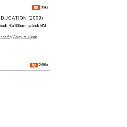
95kr
EDUCATION (2009)
fisch 70x100cm nyskick NM
l
cherfig
Carey Mulligan
249kr