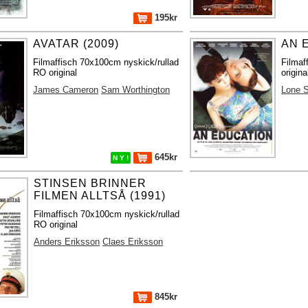
195kr
AVATAR (2009)
AN 
Filmaffisch 70x100cm nyskick/rullad
Filmaf
RO original
origina
James Cameron
Sam Worthington
Lone S
645kr
N Y !
STINSEN BRINNER
FILMEN ALLTSÅ (1991)
Filmaffisch 70x100cm nyskick/rullad
RO original
Anders Eriksson
Claes Eriksson
845kr