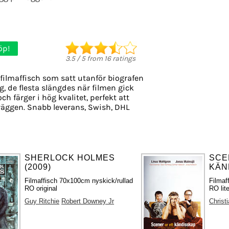
öp!
3.5
/
5
from
16
ratings
filmaffisch som satt utanför biografen
g, de flesta slängdes när filmen gick
ch färger i hög kvalitet, perfekt att
äggen. Snabb leverans, Swish, DHL
SHERLOCK HOLMES
SCE
(2009)
KÄN
Filmaffisch 70x100cm nyskick/rullad
Filmaf
RO original
RO lite
Guy Ritchie
Robert Downey Jr
Christ