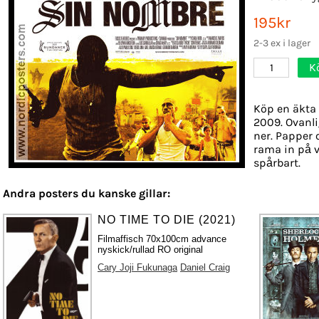
195kr
2-3 ex i lager
K
1
Köp en äkta 
2009. Ovanli
ner. Papper o
rama in på v
spårbart.
Andra posters du kanske gillar:
NO TIME TO DIE (2021)
Filmaffisch 70x100cm advance
nyskick/rullad RO original
Cary Joji Fukunaga
Daniel Craig