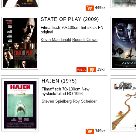
449kr
STATE OF PLAY (2009)
Filmaffisch 70x100cm fint skick FN
original
Kevin Macdonald
Russell Crowe
39kr
R E A
HAJEN (1975)
Filmaffisch 70x100cm New
nyskick/rullad RO 1998
Steven Spielberg
Roy Scheider
349kr