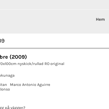
Hem
09
bre (2009)
70x100cm nyskick/rullad RO original
Fukunaga
itan
Marco Antonio Aguirre
Alonso
gg på väggen?