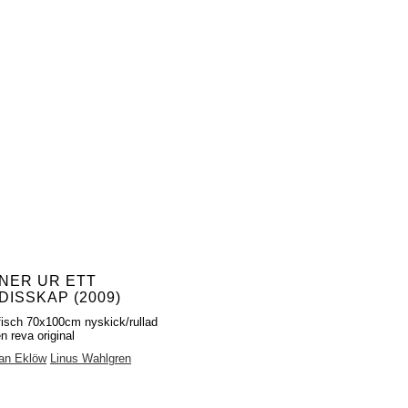
NER UR ETT
DISSKAP (2009)
fisch 70x100cm nyskick/rullad
n reva original
ian Eklöw
Linus Wahlgren