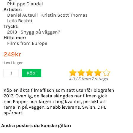
Philippe Claudel
Artister:
Daniel Auteuil
Kristin Scott Thomas
Leila Bekhti
Tryckt:
2013
Snygg på väggen?
Hitta mer:
Films from Europe
249kr
1 ex i lager
Köp!
1
4.0
/
5
from
7
ratings
Köp en äkta filmaffisch som satt utanför biografen
2013. Ovanlig, de flesta slängdes när filmen gick
ner. Papper och färger i hög kvalitet, perfekt att
rama in på väggen. Snabb leverans, Swish, DHL
spårbart.
Andra posters du kanske gillar: