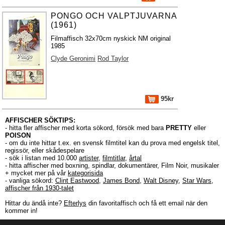
PONGO OCH VALPTJUVARNA
(1961)
Filmaffisch 32x70cm nyskick NM original
1985
Clyde Geronimi
Rod Taylor
95kr
AFFISCHER SÖKTIPS:
- hitta fler affischer med korta sökord, försök med bara
PRETTY
eller
POISON
- om du inte hittar t.ex. en svensk filmtitel kan du prova med engelsk titel,
regissör, eller skådespelare
- sök i listan med 10.000
artister
,
filmtitlar
,
årtal
- hitta affischer med boxning, spindlar, dokumentärer, Film Noir, musikaler
+ mycket mer på vår
kategorisida
- vanliga sökord:
Clint Eastwood
,
James Bond
,
Walt Disney
,
Star Wars
,
affischer från 1930-talet
Hittar du ändå inte?
Efterlys
din favoritaffisch och få ett email när den
kommer in!