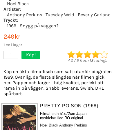
Noel Black
Artister:
Anthony Perkins
Tuesday Weld
Beverly Garland
Tryckt:
1969
Snygg på väggen?
249kr
1 ex i lager
Köp!
1
4.0
/
5
from
13
ratings
Köp en äkta filmaffisch som satt utanför biografen
1969. Ovanlig, de flesta slängdes när filmen gick
ner. Papper och färger i hög kvalitet, perfekt att
rama in på väggen. Snabb leverans, Swish, DHL
spårbart.
PRETTY POISON (1968)
Filmaffisch 51x72cm Japan
nyskick/rullad RO original
Noel Black
Anthony Perkins