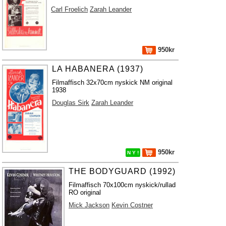
Carl Froelich
Zarah Leander
950kr
LA HABANERA (1937)
Filmaffisch 32x70cm nyskick NM original
1938
Douglas Sirk
Zarah Leander
950kr
N Y !
THE BODYGUARD (1992)
Filmaffisch 70x100cm nyskick/rullad
RO original
Mick Jackson
Kevin Costner