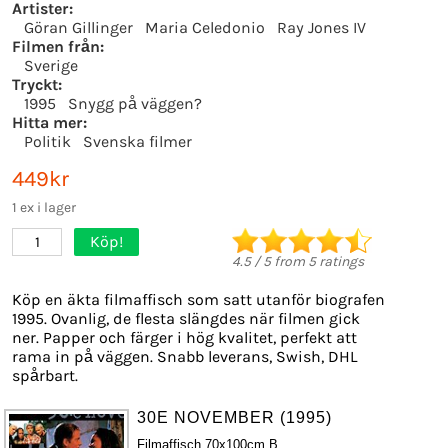
Artister:
Göran Gillinger
Maria Celedonio
Ray Jones IV
Filmen från:
Sverige
Tryckt:
1995
Snygg på väggen?
Hitta mer:
Politik
Svenska filmer
449kr
1 ex i lager
Köp!
1
4.5
/
5
from
5
ratings
Köp en äkta filmaffisch som satt utanför biografen
1995. Ovanlig, de flesta slängdes när filmen gick
ner. Papper och färger i hög kvalitet, perfekt att
rama in på väggen. Snabb leverans, Swish, DHL
spårbart.
30E NOVEMBER (1995)
Filmaffisch 70x100cm B