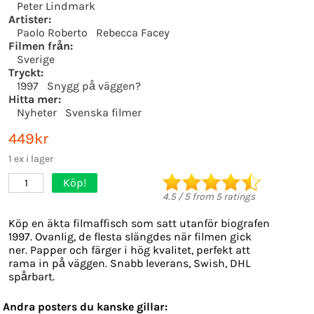
Peter Lindmark
Artister:
Paolo Roberto
Rebecca Facey
Filmen från:
Sverige
Tryckt:
1997
Snygg på väggen?
Hitta mer:
Nyheter
Svenska filmer
449kr
1 ex i lager
Köp!
1
4.5
/
5
from
5
ratings
Köp en äkta filmaffisch som satt utanför biografen
1997. Ovanlig, de flesta slängdes när filmen gick
ner. Papper och färger i hög kvalitet, perfekt att
rama in på väggen. Snabb leverans, Swish, DHL
spårbart.
Andra posters du kanske gillar: