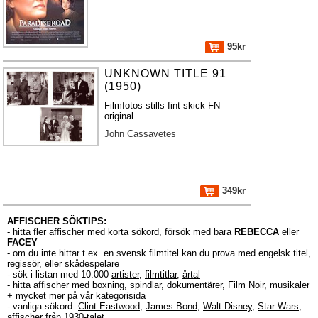
95kr
UNKNOWN TITLE 91
(1950)
Filmfotos stills fint skick FN
original
John Cassavetes
349kr
AFFISCHER SÖKTIPS:
- hitta fler affischer med korta sökord, försök med bara
REBECCA
eller
FACEY
- om du inte hittar t.ex. en svensk filmtitel kan du prova med engelsk titel,
regissör, eller skådespelare
- sök i listan med 10.000
artister
,
filmtitlar
,
årtal
- hitta affischer med boxning, spindlar, dokumentärer, Film Noir, musikaler
+ mycket mer på vår
kategorisida
- vanliga sökord:
Clint Eastwood
,
James Bond
,
Walt Disney
,
Star Wars
,
affischer från 1930-talet