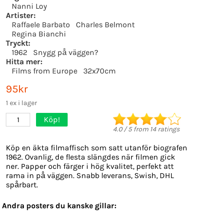
Nanni Loy
Artister:
Raffaele Barbato
Charles Belmont
Regina Bianchi
Tryckt:
1962
Snygg på väggen?
Hitta mer:
Films from Europe
32x70cm
95kr
1 ex i lager
Köp!
1
4.0
/
5
from
14
ratings
Köp en äkta filmaffisch som satt utanför biografen
1962. Ovanlig, de flesta slängdes när filmen gick
ner. Papper och färger i hög kvalitet, perfekt att
rama in på väggen. Snabb leverans, Swish, DHL
spårbart.
Andra posters du kanske gillar: