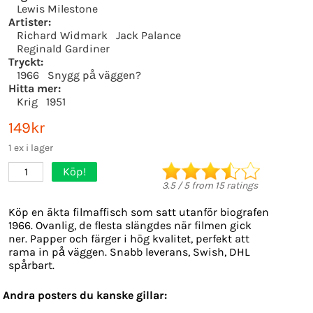
Lewis Milestone
Artister:
Richard Widmark
Jack Palance
Reginald Gardiner
Tryckt:
1966
Snygg på väggen?
Hitta mer:
Krig
1951
149kr
1 ex i lager
Köp!
1
3.5
/
5
from
15
ratings
Köp en äkta filmaffisch som satt utanför biografen
1966. Ovanlig, de flesta slängdes när filmen gick
ner. Papper och färger i hög kvalitet, perfekt att
rama in på väggen. Snabb leverans, Swish, DHL
spårbart.
Andra posters du kanske gillar: