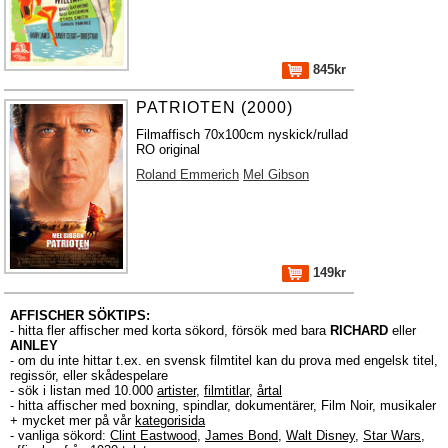
845kr
PATRIOTEN (2000)
Filmaffisch 70x100cm nyskick/rullad
RO original
Roland Emmerich
Mel Gibson
149kr
AFFISCHER SÖKTIPS:
- hitta fler affischer med korta sökord, försök med bara
RICHARD
eller
AINLEY
- om du inte hittar t.ex. en svensk filmtitel kan du prova med engelsk titel,
regissör, eller skådespelare
- sök i listan med 10.000
artister
,
filmtitlar
,
årtal
- hitta affischer med boxning, spindlar, dokumentärer, Film Noir, musikaler
+ mycket mer på vår
kategorisida
- vanliga sökord:
Clint Eastwood
,
James Bond
,
Walt Disney
,
Star Wars
,