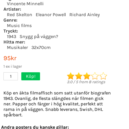
Vincente Minnelli
Artister:
Red Skelton
Eleanor Powell
Richard Ainley
Genre:
Music films
Tryckt:
1943
Snygg på väggen?
Hitta mer:
Musikaler
32x70cm
95kr
1 ex i lager
Köp!
1
3.0
/
5
from
8
ratings
Köp en äkta filmaffisch som satt utanför biografen
1943. Ovanlig, de flesta slängdes när filmen gick
ner. Papper och färger i hög kvalitet, perfekt att
rama in på väggen. Snabb leverans, Swish, DHL
spårbart.
Andra posters du kanske gillar: