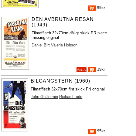
95kr
DEN AVBRUTNA RESAN
(1949)
Filmaffisch 32x70cm dåligt skick PR piece
missing original
Daniel Birt
Valerie Hobson
39kr
R E A
BILGANGSTERN (1960)
Filmaffisch 32x70cm fint skick FN original
John Guillermin
Richard Todd
95kr