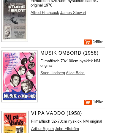
Filmaffisch 32x70cm nyskick/rullad RO
original 1976
Alfred Hitchcock
James Stewart
149kr
MUSIK OMBORD (1958)
Filmaffisch 70x100cm nyskick NM
original
Sven Lindberg
Alice Babs
149kr
VI PÅ VÄDDÖ (1958)
Filmaffisch 32x70cm nyskick NM original
Arthur Spjuth
John Elfström