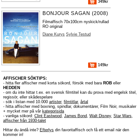
349kr
BONJOUR SAGAN (2008)
Filmaffisch 70x100cm nyskick/rullad
RO original
Diane Kurys
Sylvie Testud
149kr
AFFISCHER SÖKTIPS:
- hitta fler affischer med korta sökord, försök med bara
ROB
eller
HEDDEN
- om du inte hittar t.ex. en svensk filmtitel kan du prova med engelsk titel,
regissör, eller skådespelare
- sök i listan med 10.000
artister
,
filmtitlar
,
årtal
- hitta affischer med boxning, spindlar, dokumentärer, Film Noir, musikaler
+ mycket mer på vår
kategorisida
- vanliga sökord:
Clint Eastwood
,
James Bond
,
Walt Disney
,
Star Wars
,
affischer från 1930-talet
Hittar du ändå inte?
Efterlys
din favoritaffisch och få ett email när den
kommer in!