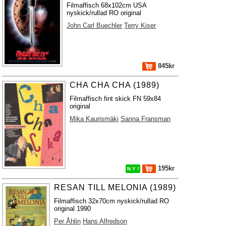
Filmaffisch 68x102cm USA
nyskick/rullad RO original
John Carl Buechler
Terry Kiser
845kr
CHA CHA CHA (1989)
Filmaffisch fint skick FN 59x84
original
Mika Kaurismäki
Sanna Fransman
195kr
N Y !
RESAN TILL MELONIA (1989)
Filmaffisch 32x70cm nyskick/rullad RO
original 1990
Per Åhlin
Hans Alfredson