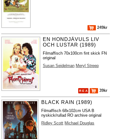
249kr
EN HONDJÄVULS LIV
OCH LUSTAR (1989)
Filmaffisch 70x100cm fint skick FN
original
Susan Seidelman
Meryl Streep
39kr
R E A
BLACK RAIN (1989)
Filmaffisch 68x102cm USA B
nyskick/rullad RO archive original
Ridley Scott
Michael Douglas