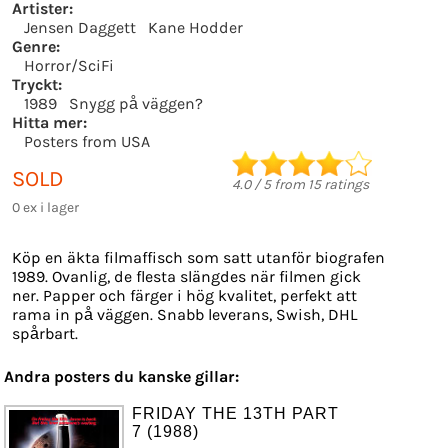
Artister:
Jensen Daggett
Kane Hodder
Genre:
Horror/SciFi
Tryckt:
1989
Snygg på väggen?
Hitta mer:
Posters from USA
SOLD
4.0
/
5
from
15
ratings
0 ex i lager
Köp en äkta filmaffisch som satt utanför biografen
1989. Ovanlig, de flesta slängdes när filmen gick
ner. Papper och färger i hög kvalitet, perfekt att
rama in på väggen. Snabb leverans, Swish, DHL
spårbart.
Andra posters du kanske gillar:
FRIDAY THE 13TH PART
7 (1988)