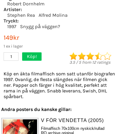
Robert Dornhelm
Artister:
Stephen Rea
Alfred Molina
Tryckt:
1997
Snygg på väggen?
149kr
1 ex i lager
Köp!
1
3.5
/
5
from
12
ratings
Köp en äkta filmaffisch som satt utanför biografen
1997. Ovanlig, de flesta slängdes när filmen gick
ner. Papper och färger i hög kvalitet, perfekt att
rama in på väggen. Snabb leverans, Swish, DHL
spårbart.
Andra posters du kanske gillar:
V FÖR VENDETTA (2005)
Filmaffisch 70x100cm nyskick/rullad
RO archive original