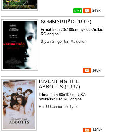
249kr
N Y !
SOMMARDÅD (1997)
Filmaffisch 70x100cm nyskick/rullad
RO original
Bryan Singer
Ian McKellen
149kr
INVENTING THE
ABBOTTS (1997)
Filmaffisch 68x102cm USA
nyskick/rullad RO original
Pat O´Connor
Liv Tyler
149kr