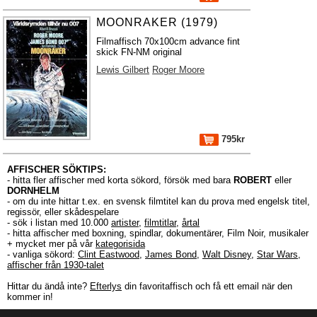
MOONRAKER (1979)
Filmaffisch 70x100cm advance fint
skick FN-NM original
Lewis Gilbert
Roger Moore
795kr
AFFISCHER SÖKTIPS:
- hitta fler affischer med korta sökord, försök med bara
ROBERT
eller
DORNHELM
- om du inte hittar t.ex. en svensk filmtitel kan du prova med engelsk titel,
regissör, eller skådespelare
- sök i listan med 10.000
artister
,
filmtitlar
,
årtal
- hitta affischer med boxning, spindlar, dokumentärer, Film Noir, musikaler
+ mycket mer på vår
kategorisida
- vanliga sökord:
Clint Eastwood
,
James Bond
,
Walt Disney
,
Star Wars
,
affischer från 1930-talet
Hittar du ändå inte?
Efterlys
din favoritaffisch och få ett email när den
kommer in!