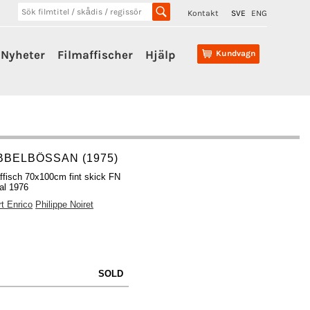
Kontakt
SVE
ENG
Nyheter
Filmaffischer
Hjälp
Kundvagn
BBELBÖSSAN (1975)
ffisch 70x100cm fint skick FN
nal 1976
t Enrico
Philippe Noiret
SOLD