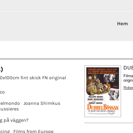
Hem
DU
8)
Filma
70x100cm fint skick FN original
origi
Rober
ico
 Belmondo
Joanna Shimkus
ussieres
g på väggen?
acing
Films from Europe