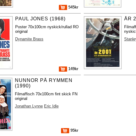
545kr
PAUL JONES (1968)
ÅR 2
Poster 70x100cm nyskick/rullad RO
Filma
original
nyskic
Dynamite Brass
Stanle
149kr
NUNNOR PÅ RYMMEN
(1990)
Filmaffisch 70x100cm fint skick FN
original
Jonathan Lynne
Eric Idle
95kr