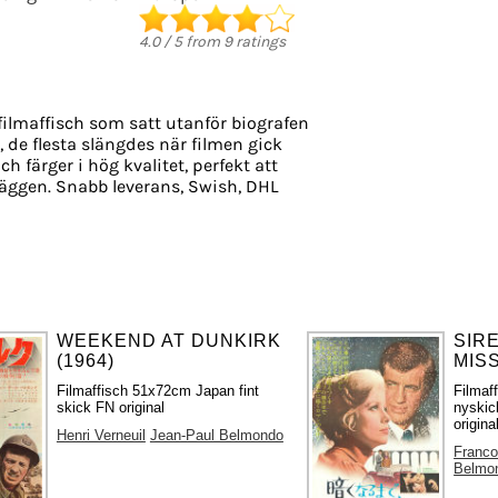
4.0
/
5
from
9
ratings
filmaffisch som satt utanför biografen
, de flesta slängdes när filmen gick
ch färger i hög kvalitet, perfekt att
äggen. Snabb leverans, Swish, DHL
WEEKEND AT DUNKIRK
SIR
(1964)
MISS
Filmaffisch 51x72cm Japan fint
Filmaf
skick FN original
nyskic
origina
Henri Verneuil
Jean-Paul Belmondo
Franco
Belmo