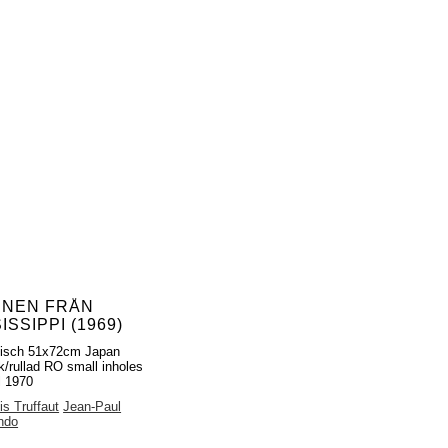
ENEN FRÅN
ISSIPPI (1969)
fisch 51x72cm Japan
k/rullad RO small inholes
l 1970
is Truffaut
Jean-Paul
ndo