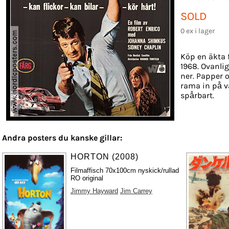
SOLD
0 ex i lager
Köp en äkta 
1968. Ovanlig
ner. Papper o
rama in på v
spårbart.
Andra posters du kanske gillar:
HORTON (2008)
Filmaffisch 70x100cm nyskick/rullad
RO original
Jimmy Hayward
Jim Carrey