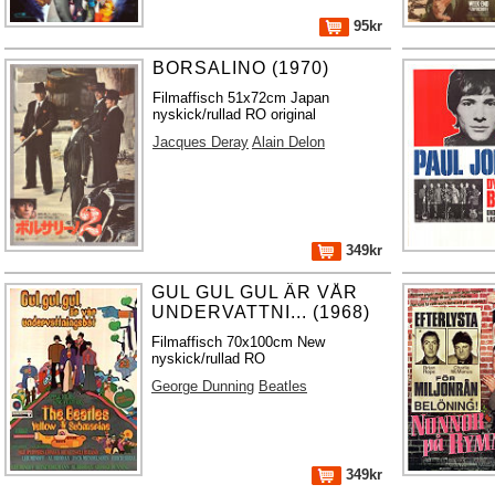
95kr
BORSALINO (1970)
Filmaffisch 51x72cm Japan
nyskick/rullad RO original
Jacques Deray
Alain Delon
349kr
GUL GUL GUL ÄR VÅR
UNDERVATTNI... (1968)
Filmaffisch 70x100cm New
nyskick/rullad RO
George Dunning
Beatles
349kr