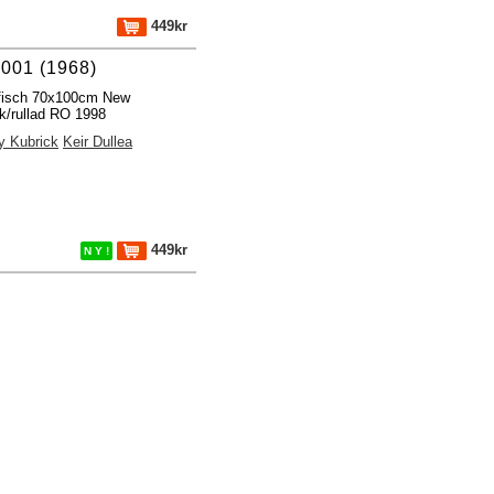
449kr
001 (1968)
ffisch 70x100cm New
k/rullad RO 1998
y Kubrick
Keir Dullea
449kr
N Y !