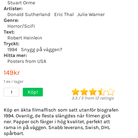
Stuart Orme
Artister:
Donald Sutherland
Eric Thal
Julie Warner
Genre:
Horror/SciFi
Text:
Robert Heinlein
Tryckt:
1994
Snygg på väggen?
Hitta mer:
Posters from USA
149kr
1 ex i lager
Köp!
1
3.5
/
5
from
12
ratings
Köp en äkta filmaffisch som satt utanför biografen
1994. Ovanlig, de flesta slängdes när filmen gick
ner. Papper och färger i hög kvalitet, perfekt att
rama in på väggen. Snabb leverans, Swish, DHL
spårbart.