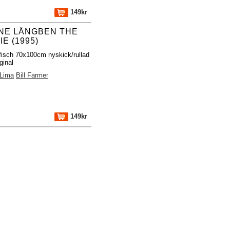
149kr
NE LÅNGBEN THE
E (1995)
fisch 70x100cm nyskick/rullad
ginal
 Lima
Bill Farmer
149kr