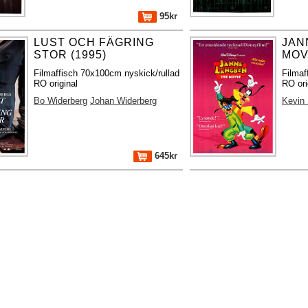
95kr
LUST OCH FÄGRING
JAN
STOR (1995)
MOVI
Filmaffisch 70x100cm nyskick/rullad
Filmaf
RO original
RO ori
Bo Widerberg
Johan Widerberg
Kevin
645kr