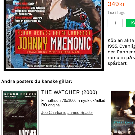
349kr
1 ex i lager
K
1
Köp en äkta 
1995. Ovanli
ner. Papper o
rama in på 
spårbart.
Andra posters du kanske gillar:
THE WATCHER (2000)
Filmaffisch 70x100cm nyskick/rullad
RO original
Joe Charbanic
James Spader