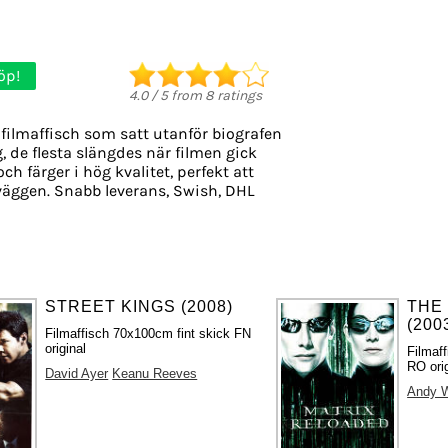
öp!
4.0
/
5
from
8
ratings
filmaffisch som satt utanför biografen
g, de flesta slängdes när filmen gick
ch färger i hög kvalitet, perfekt att
väggen. Snabb leverans, Swish, DHL
STREET KINGS (2008)
THE
(200
Filmaffisch 70x100cm fint skick FN
original
Filmaf
RO orig
David Ayer
Keanu Reeves
Andy 