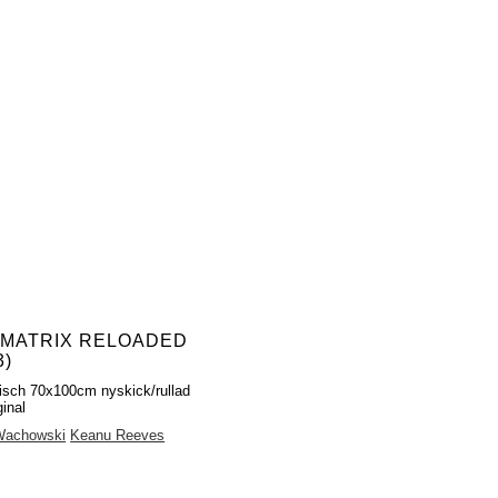
 MATRIX RELOADED
3)
fisch 70x100cm nyskick/rullad
inal
Wachowski
Keanu Reeves