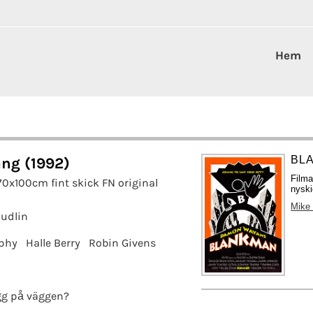
Hem
BLA
ng (1992)
Film
70x100cm fint skick FN original
nyski
Mike 
Hudlin
phy
Halle Berry
Robin Givens
g på väggen?