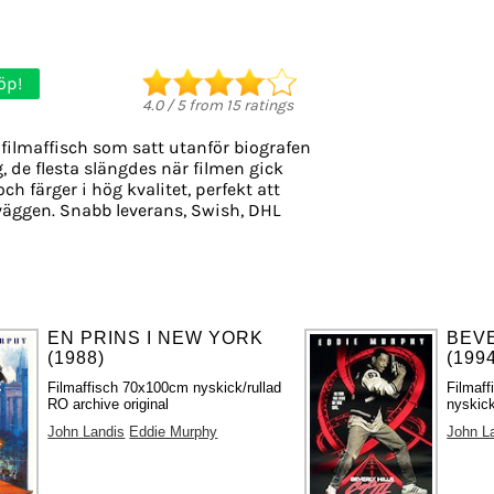
öp!
4.0
/
5
from
15
ratings
filmaffisch som satt utanför biografen
g, de flesta slängdes när filmen gick
ch färger i hög kvalitet, perfekt att
väggen. Snabb leverans, Swish, DHL
EN PRINS I NEW YORK
BEVE
(1988)
(199
Filmaffisch 70x100cm nyskick/rullad
Filmaf
RO archive original
nyskick
John Landis
Eddie Murphy
John L