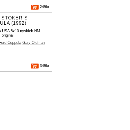
249kr
 STOKER´S
LA (1992)
os USA 8x10 nyskick NM
original
Ford Coppola
Gary Oldman
349kr