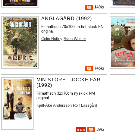
149kr
ÄNGLAGÅRD (1992)
Filmaffisch 70x100cm fint skick FN
original
Colin Nutley
Sven Wollter
745kr
MIN STORE TJOCKE FAR
(1992)
Filmaffisch 32x70cm nyskick NM
original
Kjell-Åke Andersson
Rolf Lassgård
39kr
R E A