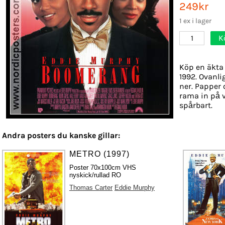
249kr
1 ex i lager
K
1
Köp en äkta 
1992. Ovanli
ner. Papper o
rama in på 
spårbart.
Andra posters du kanske gillar:
METRO (1997)
Poster 70x100cm VHS
nyskick/rullad RO
Thomas Carter
Eddie Murphy