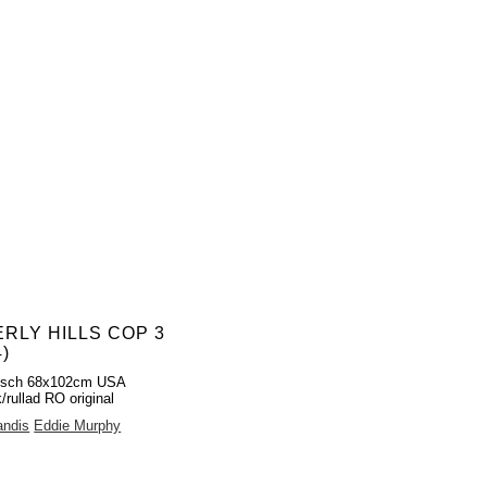
RLY HILLS COP 3
4)
fisch 68x102cm USA
/rullad RO original
andis
Eddie Murphy