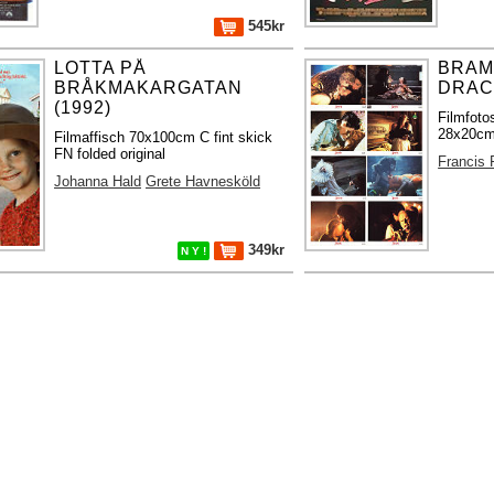
545kr
LOTTA PÅ
BRAM
BRÅKMAKARGATAN
DRACU
(1992)
Filmfot
28x20cm 
Filmaffisch 70x100cm C fint skick
FN folded original
Francis 
Johanna Hald
Grete Havnesköld
349kr
N Y !