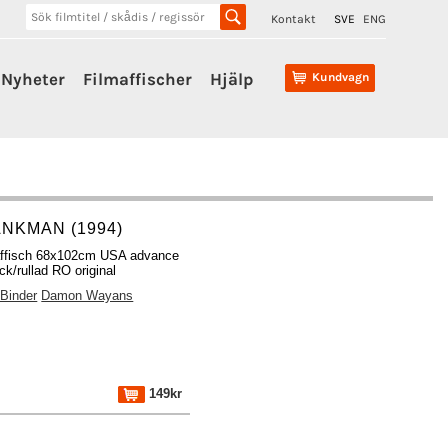
Kontakt
SVE
ENG
Nyheter
Filmaffischer
Hjälp
Kundvagn
NKMAN (1994)
affisch 68x102cm USA advance
ck/rullad RO original
Binder
Damon Wayans
149kr