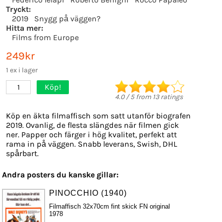
Tryckt:
2019
Snygg på väggen?
Hitta mer:
Films from Europe
249kr
1 ex i lager
Köp!
1
4.0
/
5
from
13
ratings
Köp en äkta filmaffisch som satt utanför biografen
2019. Ovanlig, de flesta slängdes när filmen gick
ner. Papper och färger i hög kvalitet, perfekt att
rama in på väggen. Snabb leverans, Swish, DHL
spårbart.
Andra posters du kanske gillar:
PINOCCHIO (1940)
Filmaffisch 32x70cm fint skick FN original
1978