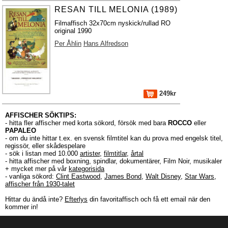
RESAN TILL MELONIA (1989)
Filmaffisch 32x70cm nyskick/rullad RO
original 1990
Per Åhlin
Hans Alfredson
249kr
AFFISCHER SÖKTIPS:
- hitta fler affischer med korta sökord, försök med bara
ROCCO
eller
PAPALEO
- om du inte hittar t.ex. en svensk filmtitel kan du prova med engelsk titel,
regissör, eller skådespelare
- sök i listan med 10.000
artister
,
filmtitlar
,
årtal
- hitta affischer med boxning, spindlar, dokumentärer, Film Noir, musikaler
+ mycket mer på vår
kategorisida
- vanliga sökord:
Clint Eastwood
,
James Bond
,
Walt Disney
,
Star Wars
,
affischer från 1930-talet
Hittar du ändå inte?
Efterlys
din favoritaffisch och få ett email när den
kommer in!