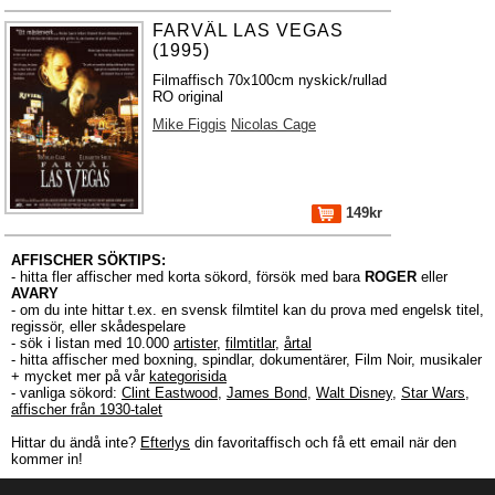
FARVÄL LAS VEGAS
(1995)
Filmaffisch 70x100cm nyskick/rullad
RO original
Mike Figgis
Nicolas Cage
149kr
AFFISCHER SÖKTIPS:
- hitta fler affischer med korta sökord, försök med bara
ROGER
eller
AVARY
- om du inte hittar t.ex. en svensk filmtitel kan du prova med engelsk titel,
regissör, eller skådespelare
- sök i listan med 10.000
artister
,
filmtitlar
,
årtal
- hitta affischer med boxning, spindlar, dokumentärer, Film Noir, musikaler
+ mycket mer på vår
kategorisida
- vanliga sökord:
Clint Eastwood
,
James Bond
,
Walt Disney
,
Star Wars
,
affischer från 1930-talet
Hittar du ändå inte?
Efterlys
din favoritaffisch och få ett email när den
kommer in!