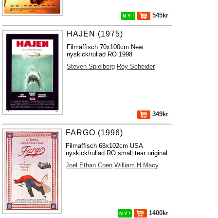
545kr
N Y !
HAJEN (1975)
Filmaffisch 70x100cm New
nyskick/rullad RO 1998
Steven Spielberg
Roy Scheider
349kr
FARGO (1996)
Filmaffisch 68x102cm USA
nyskick/rullad RO small tear original
Joel Ethan Coen
William H Macy
1400kr
N Y !