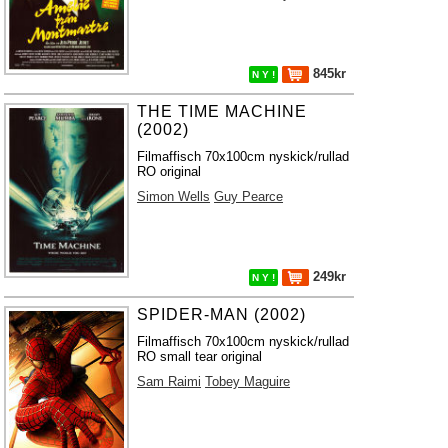
845kr
N Y !
THE TIME MACHINE
(2002)
Filmaffisch 70x100cm nyskick/rullad
RO original
Simon Wells
Guy Pearce
249kr
N Y !
SPIDER-MAN (2002)
Filmaffisch 70x100cm nyskick/rullad
RO small tear original
Sam Raimi
Tobey Maguire