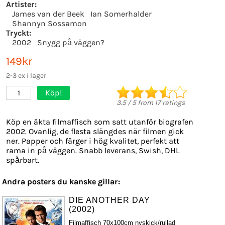
Artister:
James van der Beek
Ian Somerhalder
Shannyn Sossamon
Tryckt:
2002
Snygg på väggen?
149kr
2-3 ex i lager
Köp!
1
3.5
/
5
from
17
ratings
Köp en äkta filmaffisch som satt utanför biografen
2002. Ovanlig, de flesta slängdes när filmen gick
ner. Papper och färger i hög kvalitet, perfekt att
rama in på väggen. Snabb leverans, Swish, DHL
spårbart.
Andra posters du kanske gillar:
DIE ANOTHER DAY
(2002)
Filmaffisch 70x100cm nyskick/rullad