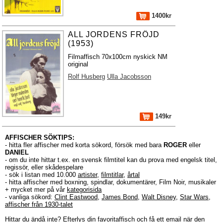
1400kr
ALL JORDENS FRÖJD
(1953)
Filmaffisch 70x100cm nyskick NM
original
Rolf Husberg
Ulla Jacobsson
149kr
AFFISCHER SÖKTIPS:
- hitta fler affischer med korta sökord, försök med bara
ROGER
eller
DANIEL
- om du inte hittar t.ex. en svensk filmtitel kan du prova med engelsk titel,
regissör, eller skådespelare
- sök i listan med 10.000
artister
,
filmtitlar
,
årtal
- hitta affischer med boxning, spindlar, dokumentärer, Film Noir, musikaler
+ mycket mer på vår
kategorisida
- vanliga sökord:
Clint Eastwood
,
James Bond
,
Walt Disney
,
Star Wars
,
affischer från 1930-talet
Hittar du ändå inte?
Efterlys
din favoritaffisch och få ett email när den