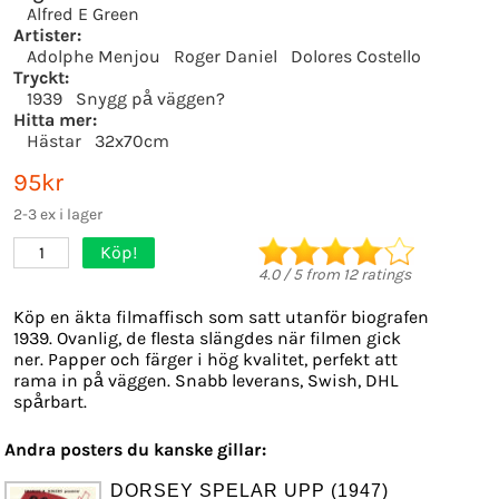
Alfred E Green
Artister:
Adolphe Menjou
Roger Daniel
Dolores Costello
Tryckt:
1939
Snygg på väggen?
Hitta mer:
Hästar
32x70cm
95kr
2-3 ex i lager
Köp!
1
4.0
/
5
from
12
ratings
Köp en äkta filmaffisch som satt utanför biografen
1939. Ovanlig, de flesta slängdes när filmen gick
ner. Papper och färger i hög kvalitet, perfekt att
rama in på väggen. Snabb leverans, Swish, DHL
spårbart.
Andra posters du kanske gillar:
DORSEY SPELAR UPP (1947)