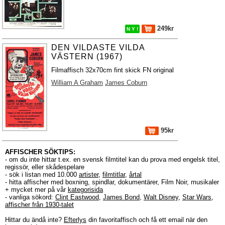
249kr
N Y !
DEN VILDASTE VILDA
VÄSTERN (1967)
Filmaffisch 32x70cm fint skick FN original
William A Graham
James Coburn
95kr
AFFISCHER SÖKTIPS:
- om du inte hittar t.ex. en svensk filmtitel kan du prova med engelsk titel,
regissör, eller skådespelare
- sök i listan med 10.000
artister
,
filmtitlar
,
årtal
- hitta affischer med boxning, spindlar, dokumentärer, Film Noir, musikaler
+ mycket mer på vår
kategorisida
- vanliga sökord:
Clint Eastwood
,
James Bond
,
Walt Disney
,
Star Wars
,
affischer från 1930-talet
Hittar du ändå inte?
Efterlys
din favoritaffisch och få ett email när den