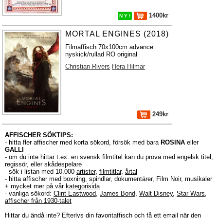
1400kr
N Y !
MORTAL ENGINES (2018)
Filmaffisch 70x100cm advance
nyskick/rullad RO original
Christian Rivers
Hera Hilmar
249kr
AFFISCHER SÖKTIPS:
- hitta fler affischer med korta sökord, försök med bara
ROSINA
eller
GALLI
- om du inte hittar t.ex. en svensk filmtitel kan du prova med engelsk titel,
regissör, eller skådespelare
- sök i listan med 10.000
artister
,
filmtitlar
,
årtal
- hitta affischer med boxning, spindlar, dokumentärer, Film Noir, musikaler
+ mycket mer på vår
kategorisida
- vanliga sökord:
Clint Eastwood
,
James Bond
,
Walt Disney
,
Star Wars
,
affischer från 1930-talet
Hittar du ändå inte?
Efterlys
din favoritaffisch och få ett email när den