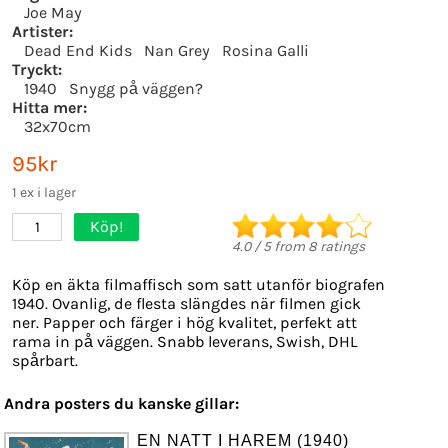
Joe May
Artister:
Dead End Kids
Nan Grey
Rosina Galli
Tryckt:
1940
Snygg på väggen?
Hitta mer:
32x70cm
95kr
1 ex i lager
Köp!
1
4.0
/
5
from
8
ratings
Köp en äkta filmaffisch som satt utanför biografen
1940. Ovanlig, de flesta slängdes när filmen gick
ner. Papper och färger i hög kvalitet, perfekt att
rama in på väggen. Snabb leverans, Swish, DHL
spårbart.
Andra posters du kanske gillar:
EN NATT I HAREM (1940)