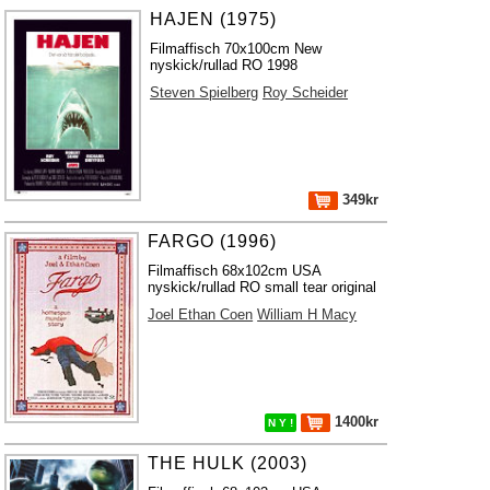
HAJEN (1975)
Filmaffisch 70x100cm New
nyskick/rullad RO 1998
Steven Spielberg
Roy Scheider
349kr
FARGO (1996)
Filmaffisch 68x102cm USA
nyskick/rullad RO small tear original
Joel Ethan Coen
William H Macy
1400kr
N Y !
THE HULK (2003)