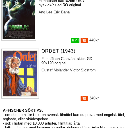
Filmaffisch 68x102cm USA
nyskick/rullad RO original
Ang Lee
Eric Bana
449kr
N Y !
ORDET (1943)
Filmaffisch C använt skick GD
90x120 original
Gustaf Molander
Victor Sjöström
349kr
AFFISCHER SÖKTIPS:
- om du inte hittar t.ex. en svensk filmtitel kan du prova med engelsk titel,
regissör, eller skådespelare
- sök i listan med 10.000
artister
,
filmtitlar
,
årtal
- hitta affischer med boxning, spindlar, dokumentärer, Film Noir, musikaler