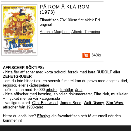
PÅ ROM Å KLÅ ROM
(1973)
Filmaffisch 70x100cm fint skick FN
original
Antonio Margheriti
Alberto Terracina
349kr
AFFISCHER SÖKTIPS:
- hitta fler affischer med korta sökord, försök med bara
RUDOLF
eller
ZEHETGRUBER
- om du inte hittar t.ex. en svensk filmtitel kan du prova med engelsk titel,
regissör, eller skådespelare
- sök i listan med 10.000
artister
,
filmtitlar
,
årtal
- hitta affischer med boxning, spindlar, dokumentärer, Film Noir, musikaler
+ mycket mer på vår
kategorisida
- vanliga sökord:
Clint Eastwood
,
James Bond
,
Walt Disney
,
Star Wars
,
affischer från 1930-talet
Hittar du ändå inte?
Efterlys
din favoritaffisch och få ett email när den
kommer in!