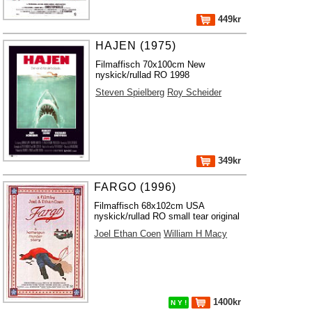
449kr
HAJEN (1975)
Filmaffisch 70x100cm New
nyskick/rullad RO 1998
Steven Spielberg
Roy Scheider
349kr
FARGO (1996)
Filmaffisch 68x102cm USA
nyskick/rullad RO small tear original
Joel Ethan Coen
William H Macy
1400kr
N Y !