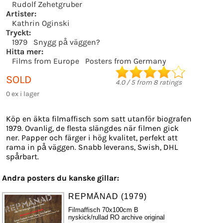
Rudolf Zehetgruber
Artister:
Kathrin Oginski
Tryckt:
1979
Snygg på väggen?
Hitta mer:
Films from Europe
Posters from Germany
SOLD
4.0
/
5
from
8
ratings
0 ex i lager
Köp en äkta filmaffisch som satt utanför biografen
1979. Ovanlig, de flesta slängdes när filmen gick
ner. Papper och färger i hög kvalitet, perfekt att
rama in på väggen. Snabb leverans, Swish, DHL
spårbart.
Andra posters du kanske gillar:
REPMÅNAD (1979)
Filmaffisch 70x100cm B
nyskick/rullad RO archive original