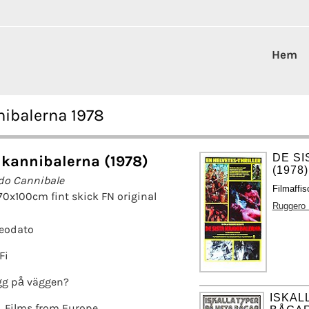
Hem
nibalerna 1978
DE SI
 kannibalerna (1978)
(1978)
do Cannibale
Filmaffis
70x100cm fint skick FN original
Ruggero
eodato
Fi
g på väggen?
ISKAL
Films from Europe