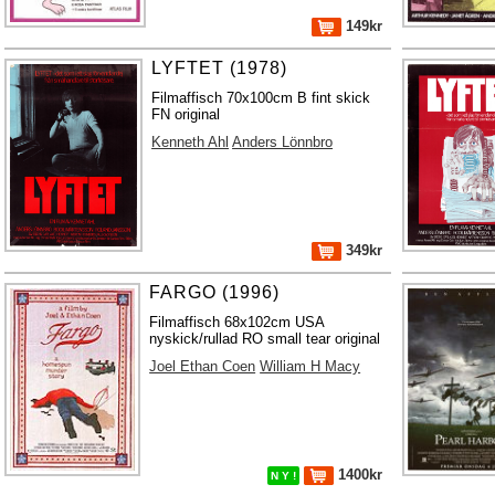
149kr
LYFTET (1978)
Filmaffisch 70x100cm B fint skick
FN original
Kenneth Ahl
Anders Lönnbro
349kr
FARGO (1996)
Filmaffisch 68x102cm USA
nyskick/rullad RO small tear original
Joel Ethan Coen
William H Macy
1400kr
N Y !