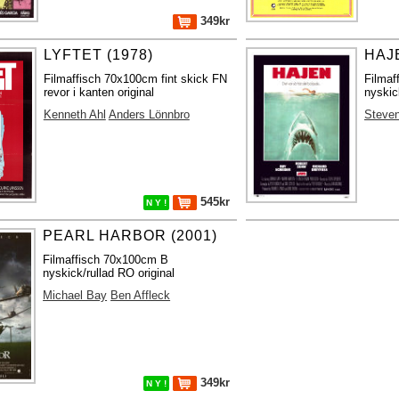
349kr
LYFTET (1978)
HAJE
Filmaffisch 70x100cm fint skick FN
Filma
revor i kanten original
nyskic
Kenneth Ahl
Anders Lönnbro
Steven
545kr
N Y !
PEARL HARBOR (2001)
Filmaffisch 70x100cm B
nyskick/rullad RO original
Michael Bay
Ben Affleck
349kr
N Y !