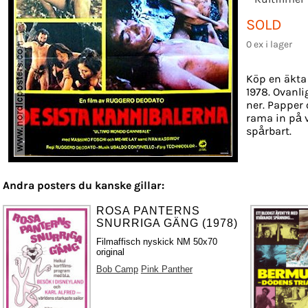
SOLD
0 ex i lager
Köp en äkta 
1978. Ovanli
ner. Papper o
rama in på 
spårbart.
Andra posters du kanske gillar:
ROSA PANTERNS
SNURRIGA GÄNG (1978)
Filmaffisch nyskick NM 50x70
original
Bob Camp
Pink Panther