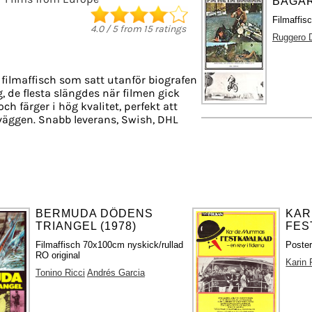
BÅGAR
Filmaffis
4.0
/
5
from
15
ratings
Ruggero 
filmaffisch som satt utanför biografen
g, de flesta slängdes när filmen gick
ch färger i hög kvalitet, perfekt att
väggen. Snabb leverans, Swish, DHL
BERMUDA DÖDENS
KAR
TRIANGEL (1978)
FES
Filmaffisch 70x100cm nyskick/rullad
Poster
RO original
Karin 
Tonino Ricci
Andrés Garcia