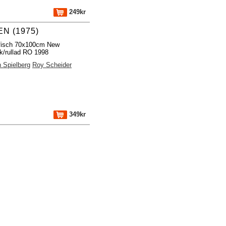
249kr
N (1975)
ffisch 70x100cm New
k/rullad RO 1998
 Spielberg
Roy Scheider
349kr