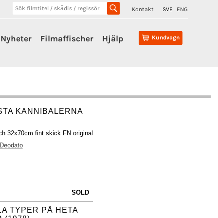
Kontakt
SVE
ENG
Nyheter
Filmaffischer
Hjälp
Kundvagn
STA KANNIBALERNA
ch 32x70cm fint skick FN original
 Deodato
SOLD
LA TYPER PÅ HETA