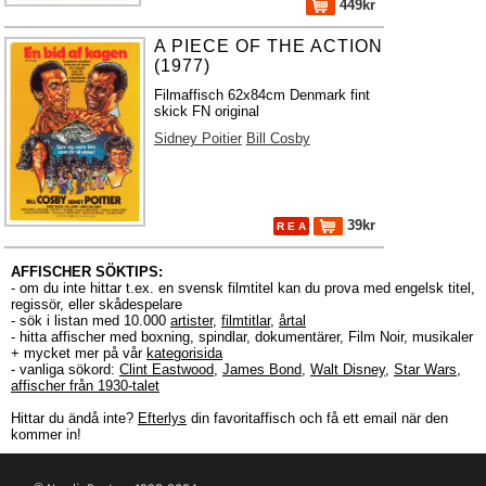
449kr
A PIECE OF THE ACTION
(1977)
Filmaffisch 62x84cm Denmark fint
skick FN original
Sidney Poitier
Bill Cosby
39kr
R E A
AFFISCHER SÖKTIPS:
- om du inte hittar t.ex. en svensk filmtitel kan du prova med engelsk titel,
regissör, eller skådespelare
- sök i listan med 10.000
artister
,
filmtitlar
,
årtal
- hitta affischer med boxning, spindlar, dokumentärer, Film Noir, musikaler
+ mycket mer på vår
kategorisida
- vanliga sökord:
Clint Eastwood
,
James Bond
,
Walt Disney
,
Star Wars
,
affischer från 1930-talet
Hittar du ändå inte?
Efterlys
din favoritaffisch och få ett email när den
kommer in!