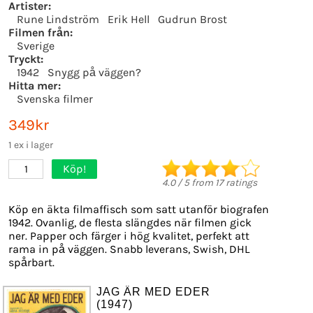
Artister:
Rune Lindström
Erik Hell
Gudrun Brost
Filmen från:
Sverige
Tryckt:
1942
Snygg på väggen?
Hitta mer:
Svenska filmer
349kr
1 ex i lager
Köp!
1
4.0
/
5
from
17
ratings
Köp en äkta filmaffisch som satt utanför biografen
1942. Ovanlig, de flesta slängdes när filmen gick
ner. Papper och färger i hög kvalitet, perfekt att
rama in på väggen. Snabb leverans, Swish, DHL
spårbart.
JAG ÄR MED EDER
(1947)