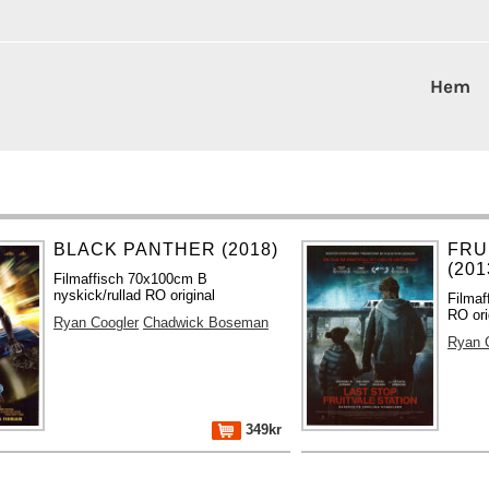
Hem
BLACK PANTHER (2018)
FRU
(201
Filmaffisch 70x100cm B
nyskick/rullad RO original
Filmaf
RO ori
Ryan Coogler
Chadwick Boseman
Ryan 
349kr