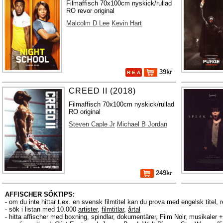
Filmaffisch 70x100cm nyskick/rullad
RO revor original
Malcolm D Lee
Kevin Hart
39kr
R E A
CREED II (2018)
Filmaffisch 70x100cm nyskick/rullad
RO original
Steven Caple Jr
Michael B Jordan
249kr
AFFISCHER SÖKTIPS:
- om du inte hittar t.ex. en svensk filmtitel kan du prova med engelsk titel, 
- sök i listan med 10.000
artister
,
filmtitlar
,
årtal
- hitta affischer med boxning, spindlar, dokumentärer, Film Noir, musikale