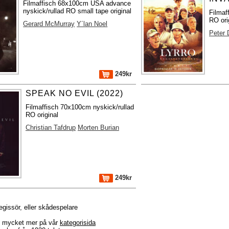
Filmaffisch 68x100cm USA advance
nyskick/rullad RO small tape original
Filmaf
RO ori
Gerard McMurray
Y´lan Noel
Peter 
249kr
SPEAK NO EVIL (2022)
Filmaffisch 70x100cm nyskick/rullad
RO original
Christian Tafdrup
Morten Burian
249kr
regissör, eller skådespelare
r + mycket mer på vår
kategorisida