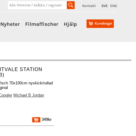
Kontakt
SVE
ENG
Nyheter
Filmaffischer
Hjälp
Kundvagn
ITVALE STATION
3)
fisch 70x100cm nyskick/rullad
ginal
Coogler
Michael B Jordan
349kr