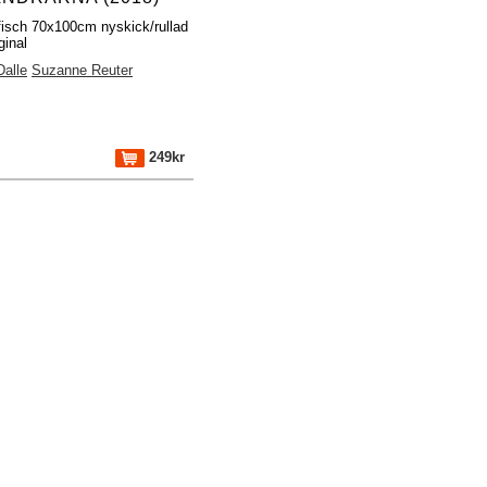
fisch 70x100cm nyskick/rullad
ginal
Dalle
Suzanne Reuter
249kr