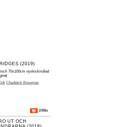
RIDGES (2019)
fisch 70x100cm nyskick/rullad
ginal
Kirk
Chadwick Boseman
249kr
RO UT OCH
ANDRARNA (2018)