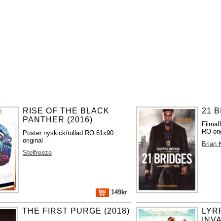
RISE OF THE BLACK
21 B
PANTHER (2016)
Filmaf
RO ori
Poster nyskick/rullad RO 61x90
original
Brian 
Stelfreeze
149kr
THE FIRST PURGE (2018)
LYR
INV