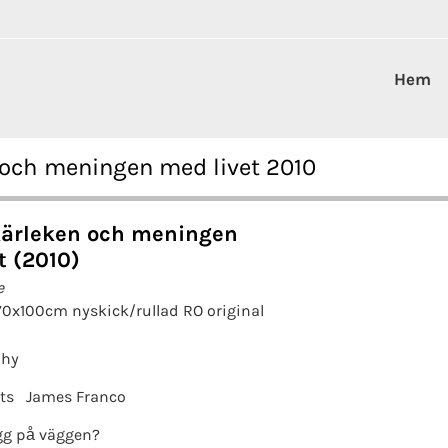
Hem
 och meningen med livet 2010
kärleken och meningen
t (2010)
e
70x100cm nyskick/rullad RO original
phy
ts
James Franco
g på väggen?