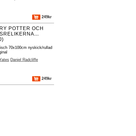
249kr
RY POTTER OCH
SRELIKERNA...
0)
fisch 70x100cm nyskick/rullad
ginal
Yates
Daniel Radcliffe
249kr