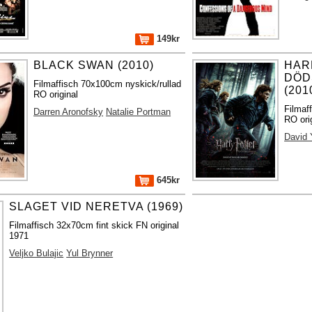
149kr
BLACK SWAN (2010)
HAR
DÖD
Filmaffisch 70x100cm nyskick/rullad
(201
RO original
Filmaf
Darren Aronofsky
Natalie Portman
RO ori
David 
645kr
SLAGET VID NERETVA (1969)
Filmaffisch 32x70cm fint skick FN original
1971
Veljko Bulajic
Yul Brynner