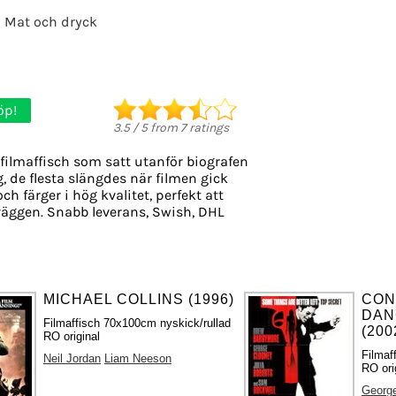
Mat och dryck
öp!
3.5
/
5
from
7
ratings
filmaffisch som satt utanför biografen
g, de flesta slängdes när filmen gick
ch färger i hög kvalitet, perfekt att
äggen. Snabb leverans, Swish, DHL
MICHAEL COLLINS (1996)
CON
DAN
Filmaffisch 70x100cm nyskick/rullad
(200
RO original
Filmaf
Neil Jordan
Liam Neeson
RO ori
Georg