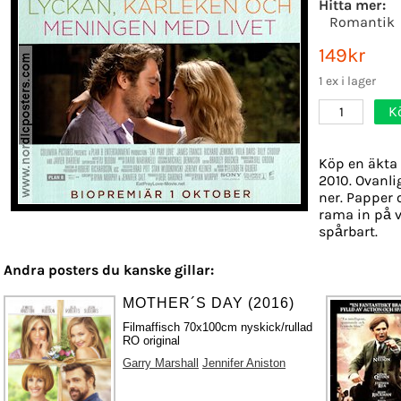
Hitta mer:
Romantik
149kr
1 ex i lager
K
1
Köp en äkta 
2010. Ovanli
ner. Papper o
rama in på v
spårbart.
Andra posters du kanske gillar:
MOTHER´S DAY (2016)
Filmaffisch 70x100cm nyskick/rullad
RO original
Garry Marshall
Jennifer Aniston