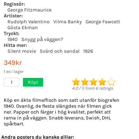
Regissör:
George Fitzmaurice
Artister:
Rudolph Valentino
Vilma Banky
George Fawcett
Gösta Ekman
Tryckt:
1940
Snygg på väggen?
Hitta mer:
Silent movie
Svärd och sandal
1926
349kr
1 ex i lager
Köp!
1
4.0
/
5
from
6
ratings
Köp en äkta filmaffisch som satt utanför biografen
1940. Ovanlig, de flesta slängdes när filmen gick
ner. Papper och färger i hög kvalitet, perfekt att
rama in på väggen. Snabb leverans, Swish, DHL
spårbart.
Andra posters du kanske gillar: