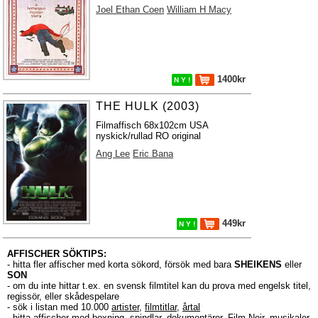
Joel Ethan Coen
William H Macy
1400kr
N Y !
THE HULK (2003)
Filmaffisch 68x102cm USA
nyskick/rullad RO original
Ang Lee
Eric Bana
449kr
N Y !
AFFISCHER SÖKTIPS:
- hitta fler affischer med korta sökord, försök med bara
SHEIKENS
eller
SON
- om du inte hittar t.ex. en svensk filmtitel kan du prova med engelsk titel,
regissör, eller skådespelare
- sök i listan med 10.000
artister
,
filmtitlar
,
årtal
- hitta affischer med boxning, spindlar, dokumentärer, Film Noir, musikaler