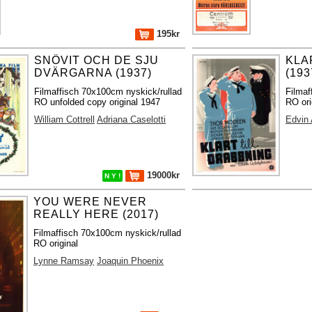
195kr
SNÖVIT OCH DE SJU
KLA
DVÄRGARNA (1937)
(193
Filmaffisch 70x100cm nyskick/rullad
Filmaf
RO unfolded copy original 1947
RO ori
William Cottrell
Adriana Caselotti
Edvin
19000kr
N Y !
YOU WERE NEVER
REALLY HERE (2017)
Filmaffisch 70x100cm nyskick/rullad
RO original
Lynne Ramsay
Joaquin Phoenix