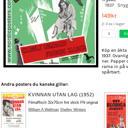
1937
Snyg
149kr
2-3 ex i lager
K
1
Köp en äkta 
1937. Ovanli
ner. Papper o
rama in på v
spårbart.
Andra posters du kanske gillar:
KVINNAN UTAN LAG (1952)
Filmaffisch 32x70cm fint skick FN original
William A Wellman
Shelley Winters