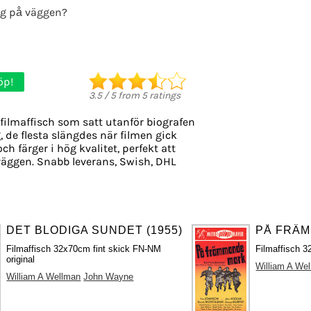
g på väggen?
öp!
3.5
/
5
from
5
ratings
filmaffisch som satt utanför biografen
g, de flesta slängdes när filmen gick
ch färger i hög kvalitet, perfekt att
äggen. Snabb leverans, Swish, DHL
DET BLODIGA SUNDET (1955)
PÅ FRÄM
Filmaffisch 32x70cm fint skick FN-NM
Filmaffisch 3
original
William A We
William A Wellman
John Wayne