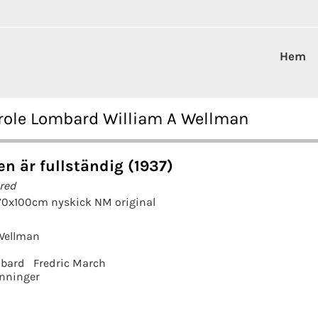
Hem
arole Lombard William A Wellman
n är fullständig (1937)
red
 70x100cm nyskick NM original
Wellman
mbard
Fredric March
nninger