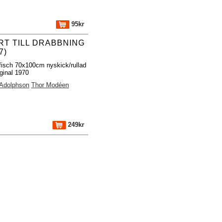
95kr
RT TILL DRABBNING
7)
fisch 70x100cm nyskick/rullad
ginal 1970
 Adolphson
Thor Modéen
249kr