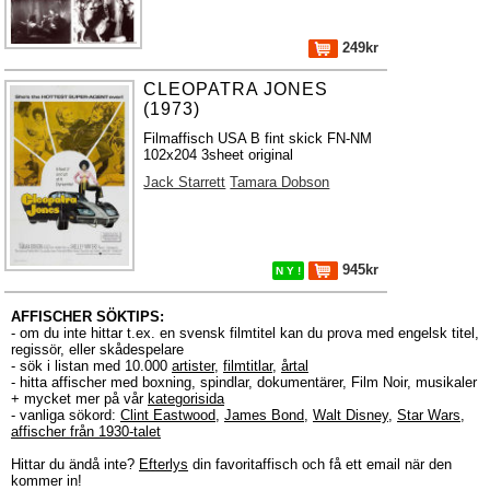
249kr
CLEOPATRA JONES
(1973)
Filmaffisch USA B fint skick FN-NM
102x204 3sheet original
Jack Starrett
Tamara Dobson
945kr
N Y !
AFFISCHER SÖKTIPS:
- om du inte hittar t.ex. en svensk filmtitel kan du prova med engelsk titel,
regissör, eller skådespelare
- sök i listan med 10.000
artister
,
filmtitlar
,
årtal
- hitta affischer med boxning, spindlar, dokumentärer, Film Noir, musikaler
+ mycket mer på vår
kategorisida
- vanliga sökord:
Clint Eastwood
,
James Bond
,
Walt Disney
,
Star Wars
,
affischer från 1930-talet
Hittar du ändå inte?
Efterlys
din favoritaffisch och få ett email när den
kommer in!