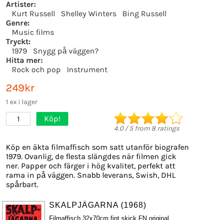
Artister:
Kurt Russell
Shelley Winters
Bing Russell
Genre:
Music films
Tryckt:
1979
Snygg på väggen?
Hitta mer:
Rock och pop
Instrument
249kr
1 ex i lager
Köp!
1
4.0
/
5
from
8
ratings
Köp en äkta filmaffisch som satt utanför biografen
1979. Ovanlig, de flesta slängdes när filmen gick
ner. Papper och färger i hög kvalitet, perfekt att
rama in på väggen. Snabb leverans, Swish, DHL
spårbart.
SKALPJÄGARNA (1968)
Filmaffisch 32x70cm fint skick FN original